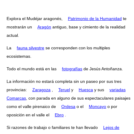
Explora el Mudéjar aragonés,
Patrimonio de la Humanidad
te
mostrarán un
Aragón
antiguo, base y cimiento de la realidad
actual.
La
fauna silvestre
se corresponden con los multiples
ecosistemas.
Todo el mundo está en las
fotografías
de Jesús Antoñanza.
La información no estará completa sin un paseo por sus tres
provincias:
Zaragoza
,
Teruel
y
Huesca
y sus
variadas
Comarcas
, con parada en alguno de sus espectaculares paisajes
como el valle pirenaico de
Ordesa
o el
Moncayo
o por
oposición en el valle el
Ebro
.
Si razones de trabajo o familiares te han llevado
Lejos de