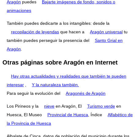
Aragón
puedes
Bajarte imágenes de fondo, sonidos o
animaciones
También puedes dedicarte a los intangibles: desde la
recopilación de leyendas
que hacen a
Aragón universal
tu
también puedes perseguir la presencia del
Santo Grial en
Aragón
.
Otras páginas sobre Aragón en Internet
Hay otras actualidades y realidades que también te pueden
interesar
,
Y la naturaleza también.
Para seguir la evolución del
Aragonés de Aragón
Los Pirineos y la
nieve
en Aragón, El
Turismo verde
en
Huesca, El Museo
Provincial de Huesca
, Índice
Alfabético de
la Provincia de Huesca
Albalate de Cinca, datos de población del municipio durante los