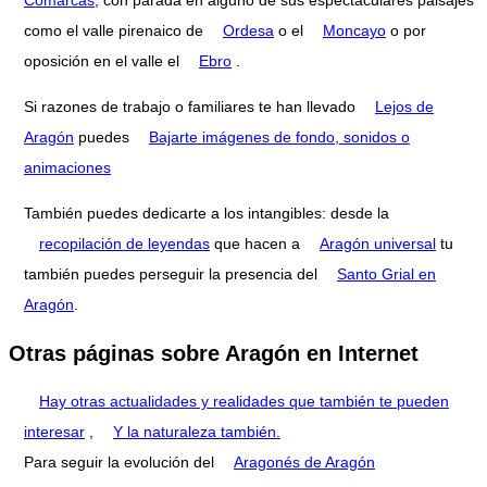
Comarcas
, con parada en alguno de sus espectaculares paisajes
como el valle pirenaico de
Ordesa
o el
Moncayo
o por
oposición en el valle el
Ebro
.
Si razones de trabajo o familiares te han llevado
Lejos de
Aragón
puedes
Bajarte imágenes de fondo, sonidos o
animaciones
También puedes dedicarte a los intangibles: desde la
recopilación de leyendas
que hacen a
Aragón universal
tu
también puedes perseguir la presencia del
Santo Grial en
Aragón
.
Otras páginas sobre Aragón en Internet
Hay otras actualidades y realidades que también te pueden
interesar
,
Y la naturaleza también.
Para seguir la evolución del
Aragonés de Aragón