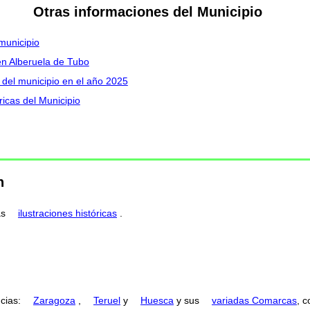
Otras informaciones del Municipio
municipio
en Alberuela de Tubo
 del municipio en el año 2025
icas del Municipio
n
as
ilustraciones históricas
.
ncias:
Zaragoza
,
Teruel
y
Huesca
y sus
variadas Comarcas
, 