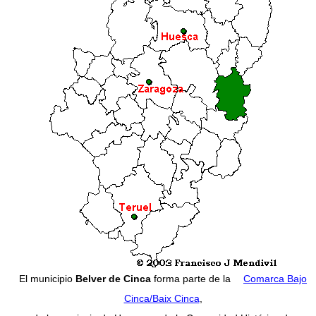
El municipio
Belver de Cinca
forma parte de la
Comarca Bajo
Cinca/Baix Cinca
,