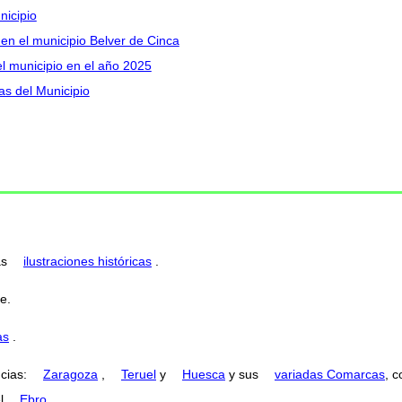
nicipio
 en el municipio Belver de Cinca
el municipio en el año 2025
as del Municipio
as
ilustraciones históricas
.
e.
as
.
ncias:
Zaragoza
,
Teruel
y
Huesca
y sus
variadas Comarcas
, 
el
Ebro
.