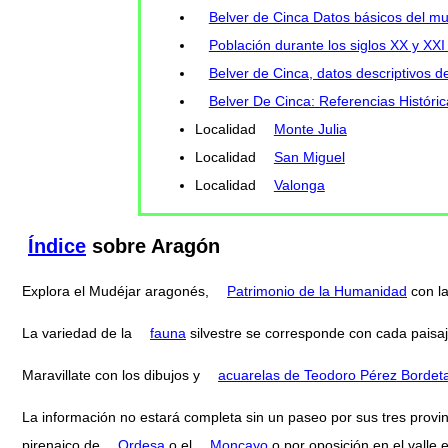
Belver de Cinca Datos básicos del mu
Población durante los siglos XX y XXI
Belver de Cinca, datos descriptivos d
Belver De Cinca: Referencias Históric
Localidad
Monte Julia
Localidad
San Miguel
Localidad
Valonga
Índice
sobre Aragón
Explora el Mudéjar aragonés,
Patrimonio de la Humanidad
con l
La variedad de la
fauna
silvestre se corresponde con cada paisaj
Maravillate con los dibujos y
acuarelas de Teodoro Pérez Bordet
La información no estará completa sin un paseo por sus tres provi
pirenaico de
Ordesa
o el
Moncayo
o por oposición en el valle 