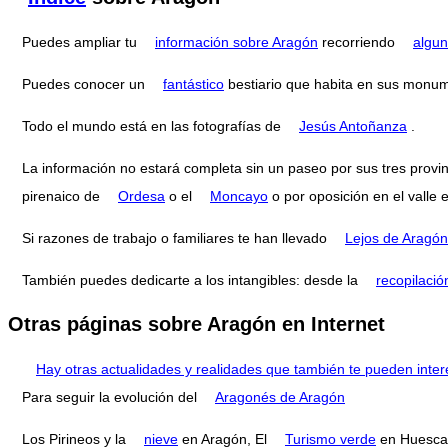
Puedes ampliar tu
información sobre Aragón
recorriendo
algun
Puedes conocer un
fantástico
bestiario que habita en sus monu
Todo el mundo está en las fotografías de
Jesús Antoñanza
.
La información no estará completa sin un paseo por sus tres provi
pirenaico de
Ordesa
o el
Moncayo
o por oposición en el valle 
Si razones de trabajo o familiares te han llevado
Lejos de Aragón
También puedes dedicarte a los intangibles: desde la
recopilació
Otras páginas sobre Aragón en Internet
Hay otras actualidades y realidades que también te pueden inter
Para seguir la evolución del
Aragonés de Aragón
Los Pirineos y la
nieve
en Aragón, El
Turismo verde
en Huesca,