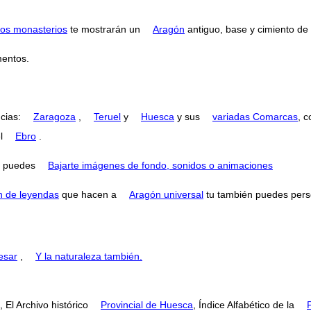
os monasterios
te mostrarán un
Aragón
antiguo, base y cimiento de l
mentos.
ncias:
Zaragoza
,
Teruel
y
Huesca
y sus
variadas Comarcas
, 
el
Ebro
.
puedes
Bajarte imágenes de fondo, sonidos o animaciones
n de leyendas
que hacen a
Aragón universal
tu también puedes perse
esar
,
Y la naturaleza también.
 El Archivo histórico
Provincial de Huesca
, Índice Alfabético de la