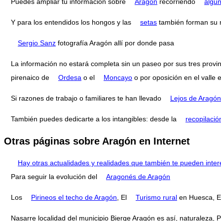
Puedes ampliar tu información sobre
Aragón
recorriendo
algu
Y para los entendidos los hongos y las
setas
también forman su
Sergio Sanz
fotografía Aragón allí por donde pasa
La información no estará completa sin un paseo por sus tres provi
pirenaico de
Ordesa
o el
Moncayo
o por oposición en el valle 
Si razones de trabajo o familiares te han llevado
Lejos de Aragón
También puedes dedicarte a los intangibles: desde la
recopilació
Otras páginas sobre Aragón en Internet
Hay otras actualidades y realidades que también te pueden inter
Para seguir la evolución del
Aragonés de Aragón
Los
Pirineos el techo de Aragón
, El
Turismo rural
en Huesca, El
Nasarre localidad del municipio Bierge Aragón es así, naturaleza, 