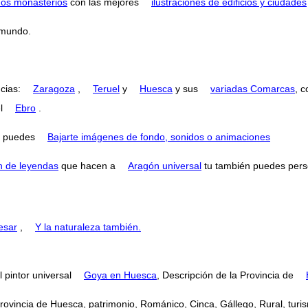
nos monasterios
con las mejores
ilustraciones de edificios y ciudades
 mundo.
ncias:
Zaragoza
,
Teruel
y
Huesca
y sus
variadas Comarcas
, 
el
Ebro
.
puedes
Bajarte imágenes de fondo, sonidos o animaciones
n de leyendas
que hacen a
Aragón universal
tu también puedes perse
esar
,
Y la naturaleza también.
 pintor universal
Goya en Huesca
, Descripción de la Provincia de
Provincia de Huesca, patrimonio, Románico, Cinca, Gállego, Rural, turis