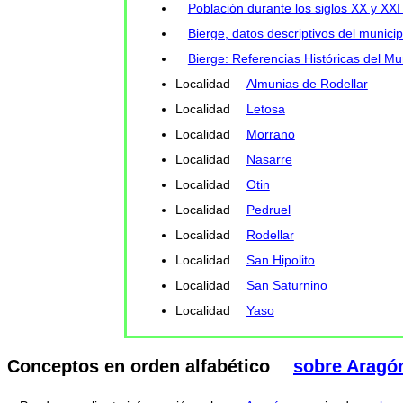
Población durante los siglos XX y XXI
Bierge, datos descriptivos del munici
Bierge: Referencias Históricas del Mu
Localidad
Almunias de Rodellar
Localidad
Letosa
Localidad
Morrano
Localidad
Nasarre
Localidad
Otin
Localidad
Pedruel
Localidad
Rodellar
Localidad
San Hipolito
Localidad
San Saturnino
Localidad
Yaso
Conceptos en orden alfabético
sobre Aragó