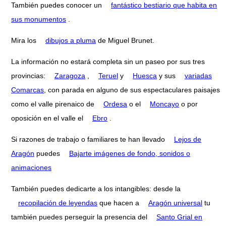
También puedes conocer un
fantástico bestiario que habita en
sus monumentos
.
Mira los
dibujos a pluma
de Miguel Brunet.
La información no estará completa sin un paseo por sus tres
provincias:
Zaragoza
,
Teruel
y
Huesca
y sus
variadas
Comarcas
, con parada en alguno de sus espectaculares paisajes
como el valle pirenaico de
Ordesa
o el
Moncayo
o por
oposición en el valle el
Ebro
.
Si razones de trabajo o familiares te han llevado
Lejos de
Aragón
puedes
Bajarte imágenes de fondo, sonidos o
animaciones
También puedes dedicarte a los intangibles: desde la
recopilación de leyendas
que hacen a
Aragón universal
tu
también puedes perseguir la presencia del
Santo Grial en