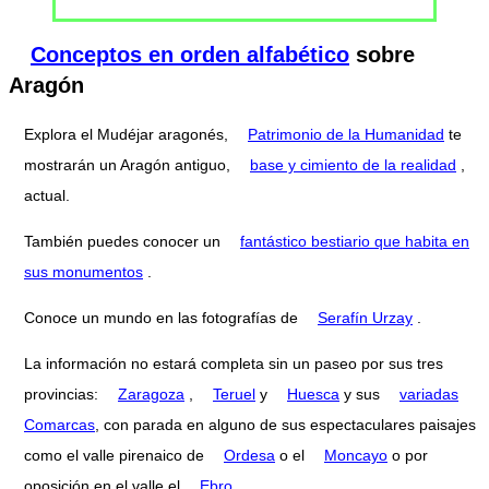
Conceptos en orden alfabético
sobre
Aragón
Explora el Mudéjar aragonés,
Patrimonio de la Humanidad
te
mostrarán un Aragón antiguo,
base y cimiento de la realidad
,
actual.
También puedes conocer un
fantástico bestiario que habita en
sus monumentos
.
Conoce un mundo en las fotografías de
Serafín Urzay
.
La información no estará completa sin un paseo por sus tres
provincias:
Zaragoza
,
Teruel
y
Huesca
y sus
variadas
Comarcas
, con parada en alguno de sus espectaculares paisajes
como el valle pirenaico de
Ordesa
o el
Moncayo
o por
oposición en el valle el
Ebro
.