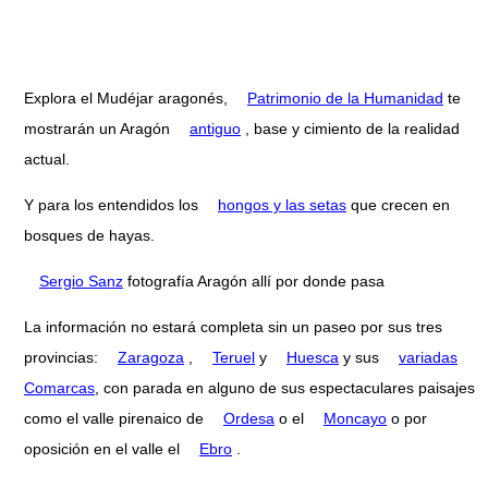
Explora el Mudéjar aragonés,
Patrimonio de la Humanidad
te
mostrarán un Aragón
antiguo
, base y cimiento de la realidad
actual.
Y para los entendidos los
hongos y las setas
que crecen en
bosques de hayas.
Sergio Sanz
fotografía Aragón allí por donde pasa
La información no estará completa sin un paseo por sus tres
provincias:
Zaragoza
,
Teruel
y
Huesca
y sus
variadas
Comarcas
, con parada en alguno de sus espectaculares paisajes
como el valle pirenaico de
Ordesa
o el
Moncayo
o por
oposición en el valle el
Ebro
.