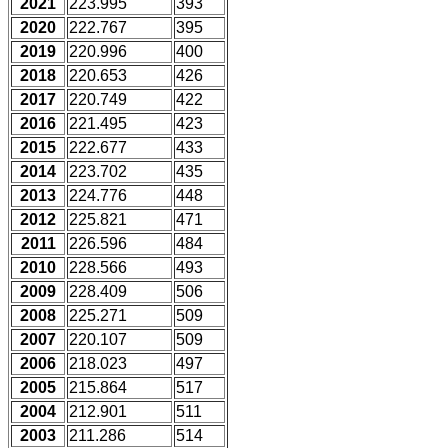
2021
223.995
393
2020
222.767
395
2019
220.996
400
2018
220.653
426
2017
220.749
422
2016
221.495
423
2015
222.677
433
2014
223.702
435
2013
224.776
448
2012
225.821
471
2011
226.596
484
2010
228.566
493
2009
228.409
506
2008
225.271
509
2007
220.107
509
2006
218.023
497
2005
215.864
517
2004
212.901
511
2003
211.286
514