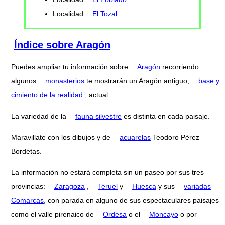
Localidad
El Tozal
Índice sobre Aragón
Puedes ampliar tu información sobre
Aragón
recorriendo
algunos
monasterios
te mostrarán un Aragón antiguo,
base y
cimiento de la realidad
, actual.
La variedad de la
fauna silvestre
es distinta en cada paisaje.
Maravillate con los dibujos y de
acuarelas
Teodoro Pérez
Bordetas.
La información no estará completa sin un paseo por sus tres
provincias:
Zaragoza
,
Teruel
y
Huesca
y sus
variadas
Comarcas
, con parada en alguno de sus espectaculares paisajes
como el valle pirenaico de
Ordesa
o el
Moncayo
o por