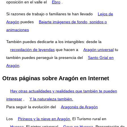
oposición en el valle el
Ebro
.
Si razones de trabajo o familiares te han llevado
Lejos de
Aragón
puedes
Bajarte imágenes de fondo, sonidos o
animaciones
También puedes dedicarte a los intangibles: desde la
recopilación de leyendas
que hacen a
Aragón universal
tu
también puedes perseguir la presencia del
Santo Grial en
Aragón
.
Otras páginas sobre Aragón en Internet
Hay otras actualidades y realidades que también te pueden
interesar
,
Y la naturaleza también.
Para seguir la evolución del
Aragonés de Aragón
Los
Pirineos y la nieve en Aragón
, El Turismo rural en
Huesca
, El pintor universal
Goya en Huesca
, Presentación de