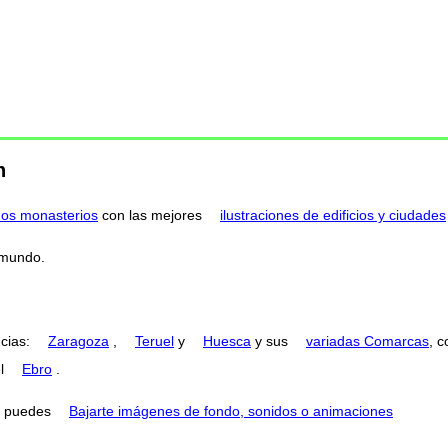
n
nos monasterios
con las mejores
ilustraciones de edificios y ciudades
 mundo.
ncias:
Zaragoza
,
Teruel
y
Huesca
y sus
variadas Comarcas
, 
el
Ebro
.
puedes
Bajarte imágenes de fondo, sonidos o animaciones