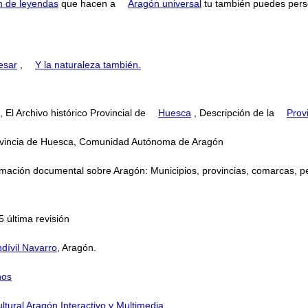
n de leyendas
que hacen a
Aragón universal
tu también puedes perse
esar
,
Y la naturaleza también.
, El Archivo histórico Provincial de
Huesca
, Descripción de la
Prov
Provincia de Huesca, Comunidad Autónoma de Aragón
mación documental sobre Aragón: Municipios, provincias, comarcas, perso
 última revisión
dívil Navarro
, Aragón.
nos
ltural Aragón Interactivo y Multimedia