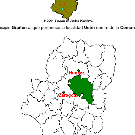
icipio
Grañen
al que pertenece la localidad
Usón
dentro de la
Comuni