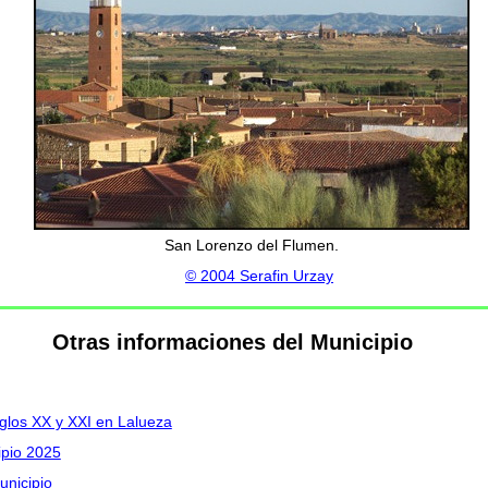
San Lorenzo del Flumen.
© 2004 Serafin Urzay
Otras informaciones del Municipio
iglos XX y XXI en Lalueza
ipio 2025
unicipio