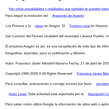
Hay otras actualidades y realidades que también te pueden inter
Para seguir la evolución del
Aragonés de Aragón
Los Pirineos y la
nieve
en Aragón, El
Turismo rural
en Huesca, E
San Lorenzo del Flumen localidad del municipio Lalueza Pueblo, 
El proyecto Aragón es así, es una recopilación de todo tipo de infor
fotografías, leyendas, para su publicación y difusión.
Autor: Francisco Javier Mendivil Navarro Fecha: 17 de abril de 2025
Copyright 1996-2026 © All Rights Reserved
Francisco Javier Men
Para consultar, aclaraciones o corregir errores por favor
escríbe
Aviso Legal
. Esta actividad está soportada por la
Asociación Cu
Para saber cómo utiliza Google la información de sitios web o aplic