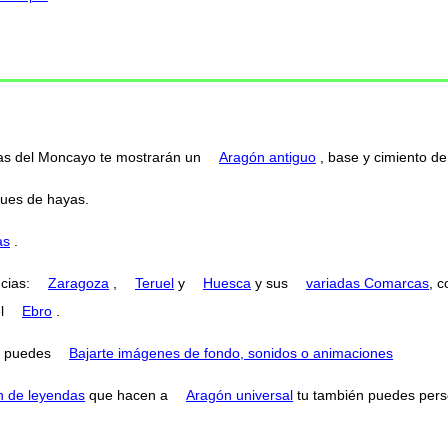
rtas del Moncayo te mostrarán un
Aragón antiguo
, base y cimiento de 
ues de hayas.
as
.
ncias:
Zaragoza
,
Teruel
y
Huesca
y sus
variadas Comarcas
, 
el
Ebro
.
puedes
Bajarte imágenes de fondo, sonidos o animaciones
n de leyendas
que hacen a
Aragón universal
tu también puedes perse