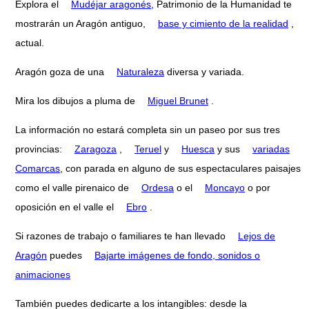
Explora el
Mudéjar aragonés,
Patrimonio de la Humanidad te
mostrarán un Aragón antiguo,
base y cimiento de la realidad
,
actual.
Aragón goza de una
Naturaleza
diversa y variada.
Mira los dibujos a pluma de
Miguel Brunet
.
La información no estará completa sin un paseo por sus tres
provincias:
Zaragoza
,
Teruel
y
Huesca
y sus
variadas
Comarcas
, con parada en alguno de sus espectaculares paisajes
como el valle pirenaico de
Ordesa
o el
Moncayo
o por
oposición en el valle el
Ebro
.
Si razones de trabajo o familiares te han llevado
Lejos de
Aragón
puedes
Bajarte imágenes de fondo, sonidos o
animaciones
También puedes dedicarte a los intangibles: desde la