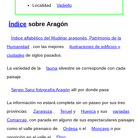
Localidad
Vadiello
Índice
sobre Aragón
Índice alfabético del Mudéjar aragonés, Patrimonio de la
Humanidad
. con las mejores
ilustraciones de edificios y
ciudades
de siglos pasados.
La variedad de la
fauna
silvestre se corresponde con cada
paisaje.
Sergio Sanz fotografía Aragón
allí por donde pasa
La información no estará completa sin un paseo por sus tres
provincias:
Zaragoza
,
Teruel
y
Huesca
y sus
variadas
Comarcas
, con parada en alguno de sus espectaculares paisajes
como el valle pirenaico de
Ordesa
o el
Moncayo
o por
oposición en el valle el
Ebro
.