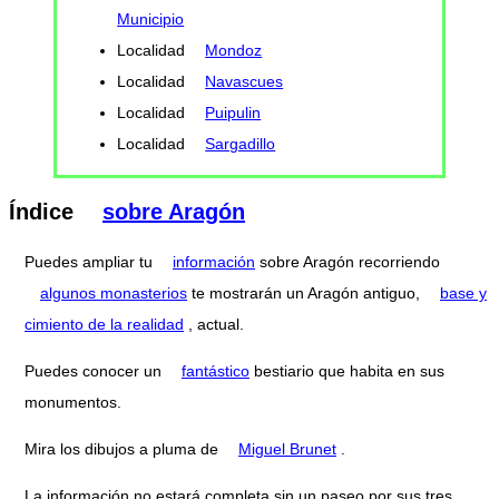
Municipio
Localidad
Mondoz
Localidad
Navascues
Localidad
Puipulin
Localidad
Sargadillo
Índice
sobre Aragón
Puedes ampliar tu
información
sobre Aragón recorriendo
algunos monasterios
te mostrarán un Aragón antiguo,
base y
cimiento de la realidad
, actual.
Puedes conocer un
fantástico
bestiario que habita en sus
monumentos.
Mira los dibujos a pluma de
Miguel Brunet
.
La información no estará completa sin un paseo por sus tres