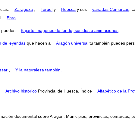
ncias:
Zaragoza
,
Teruel
y
Huesca
y sus
variadas Comarcas
, 
el
Ebro
.
puedes
Bajarte imágenes de fondo, sonidos o animaciones
n de leyendas
que hacen a
Aragón universal
tu también puedes perse
esar
,
Y la naturaleza también.
l
Archivo histórico
Provincial de Huesca, Índice
Alfabético de la Pr
mación documental sobre Aragón: Municipios, provincias, comarcas, perso