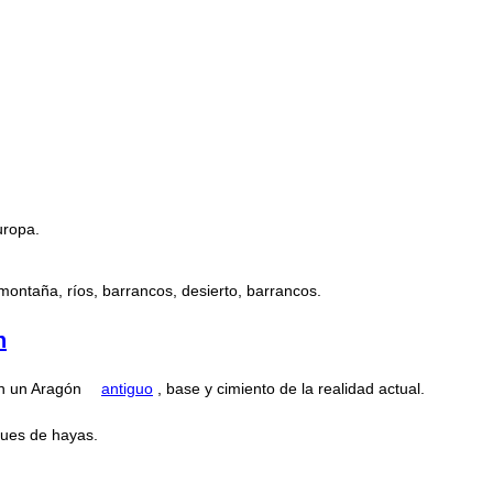
uropa.
montaña, ríos, barrancos, desierto, barrancos.
n
án un Aragón
antiguo
, base y cimiento de la realidad actual.
ques de hayas.