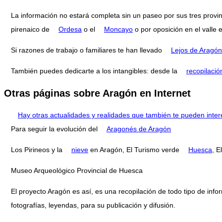
La información no estará completa sin un paseo por sus tres provi
pirenaico de
Ordesa
o el
Moncayo
o por oposición en el valle 
Si razones de trabajo o familiares te han llevado
Lejos de Aragón
También puedes dedicarte a los intangibles: desde la
recopilació
Otras páginas sobre Aragón en Internet
Hay otras actualidades y realidades que también te pueden inter
Para seguir la evolución del
Aragonés de Aragón
Los Pirineos y la
nieve
en Aragón, El Turismo verde
Huesca
, E
Museo Arqueológico Provincial de Huesca
El proyecto Aragón es así, es una recopilación de todo tipo de infor
fotografías, leyendas, para su publicación y difusión.