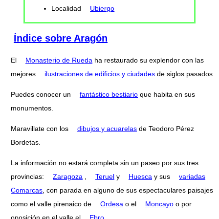
Localidad
Ubiergo
Índice sobre Aragón
El
Monasterio de Rueda
ha restaurado su explendor con las
mejores
ilustraciones de edificios y ciudades
de siglos pasados.
Puedes conocer un
fantástico bestiario
que habita en sus
monumentos.
Maravillate con los
dibujos y acuarelas
de Teodoro Pérez
Bordetas.
La información no estará completa sin un paseo por sus tres
provincias:
Zaragoza
,
Teruel
y
Huesca
y sus
variadas
Comarcas
, con parada en alguno de sus espectaculares paisajes
como el valle pirenaico de
Ordesa
o el
Moncayo
o por
oposición en el valle el
Ebro
.