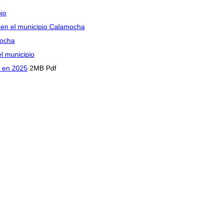
io
I en el municipio Calamocha
mocha
l municipio
o en 2025
2MB Pdf