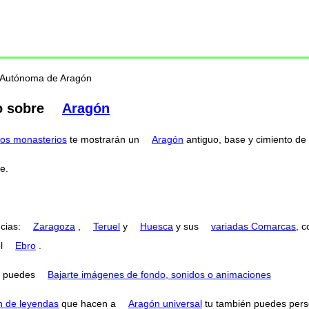
d Autónoma de Aragón
o sobre
Aragón
os monasterios
te mostrarán un
Aragón
antiguo, base y cimiento de l
e.
ncias:
Zaragoza
,
Teruel
y
Huesca
y sus
variadas Comarcas
, 
el
Ebro
.
puedes
Bajarte imágenes de fondo, sonidos o animaciones
n de leyendas
que hacen a
Aragón universal
tu también puedes perse