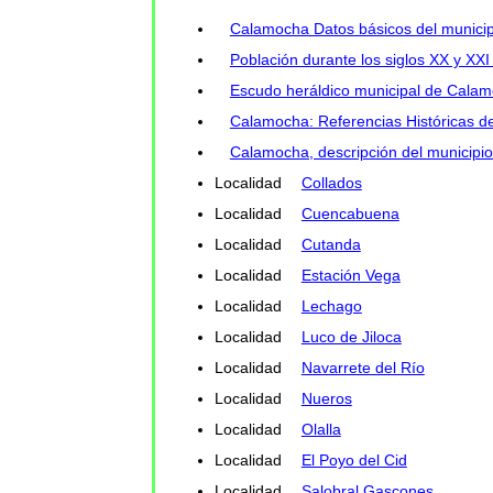
Calamocha Datos básicos del municip
Población durante los siglos XX y XX
Escudo heráldico municipal de Cala
Calamocha: Referencias Históricas de
Calamocha, descripción del municipi
Localidad
Collados
Localidad
Cuencabuena
Localidad
Cutanda
Localidad
Estación Vega
Localidad
Lechago
Localidad
Luco de Jiloca
Localidad
Navarrete del Río
Localidad
Nueros
Localidad
Olalla
Localidad
El Poyo del Cid
Localidad
Salobral Gascones