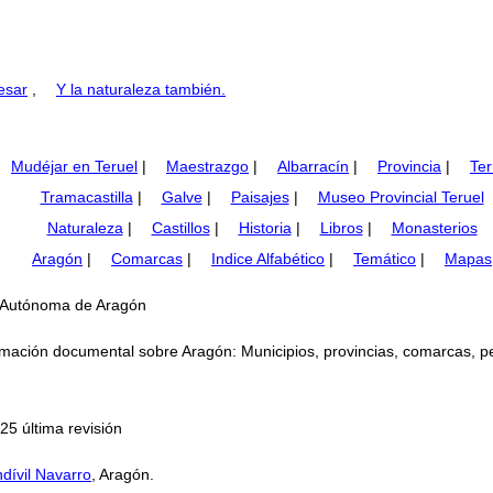
esar
,
Y la naturaleza también.
Mudéjar en Teruel
|
Maestrazgo
|
Albarracín
|
Provincia
|
Ter
Tramacastilla
|
Galve
|
Paisajes
|
Museo Provincial Teruel
Naturaleza
|
Castillos
|
Historia
|
Libros
|
Monasterios
Aragón
|
Comarcas
|
Indice Alfabético
|
Temático
|
Mapas
d Autónoma de Aragón
mación documental sobre Aragón: Municipios, provincias, comarcas, perso
25 última revisión
dívil Navarro
, Aragón.