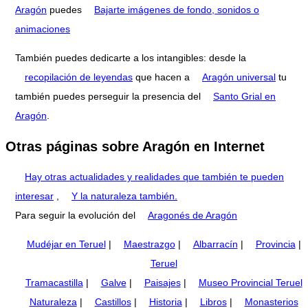
Aragón
puedes
Bajarte imágenes de fondo, sonidos o
animaciones
También puedes dedicarte a los intangibles: desde la
recopilación de leyendas
que hacen a
Aragón universal
tu
también puedes perseguir la presencia del
Santo Grial en
Aragón
.
Otras páginas sobre Aragón en Internet
Hay otras actualidades y realidades que también te pueden
interesar
,
Y la naturaleza también.
Para seguir la evolución del
Aragonés de Aragón
Mudéjar en Teruel
|
Maestrazgo
|
Albarracín
|
Provincia
|
Teruel
Tramacastilla
|
Galve
|
Paisajes
|
Museo Provincial Teruel
Naturaleza
|
Castillos
|
Historia
|
Libros
|
Monasterios