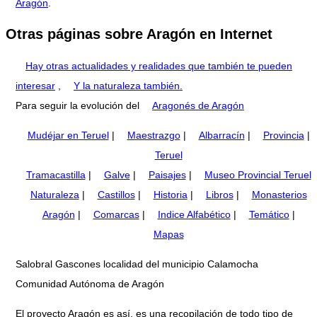
Aragón
.
Otras páginas sobre Aragón en Internet
Hay otras actualidades y realidades que también te pueden
interesar
,
Y la naturaleza también.
Para seguir la evolución del
Aragonés de Aragón
Mudéjar en Teruel
|
Maestrazgo
|
Albarracín
|
Provincia
|
Teruel
Tramacastilla
|
Galve
|
Paisajes
|
Museo Provincial Teruel
Naturaleza
|
Castillos
|
Historia
|
Libros
|
Monasterios
Aragón
|
Comarcas
|
Indice Alfabético
|
Temático
|
Mapas
Salobral Gascones localidad del municipio Calamocha
Comunidad Autónoma de Aragón
El proyecto Aragón es así, es una recopilación de todo tipo de