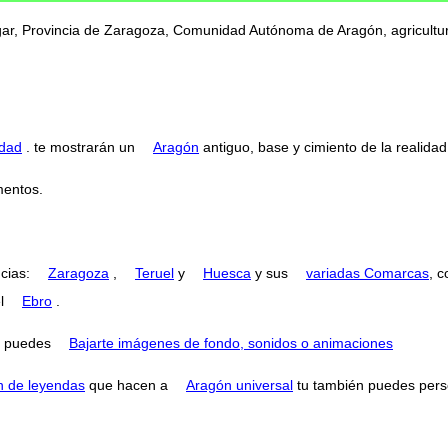
ugar, Provincia de Zaragoza, Comunidad Autónoma de Aragón, agricultura
idad
. te mostrarán un
Aragón
antiguo, base y cimiento de la realidad
entos.
ncias:
Zaragoza
,
Teruel
y
Huesca
y sus
variadas Comarcas
, 
el
Ebro
.
puedes
Bajarte imágenes de fondo, sonidos o animaciones
n de leyendas
que hacen a
Aragón universal
tu también puedes perse