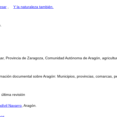
esar
,
Y la naturaleza también.
.
ugar, Provincia de Zaragoza, Comunidad Autónoma de Aragón, agricultura
mación documental sobre Aragón: Municipios, provincias, comarcas, perso
 última revisión
dívil Navarro
, Aragón.
nos