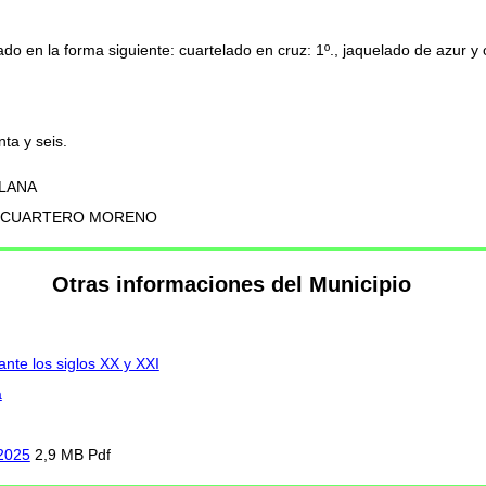
o en la forma siguiente: cuartelado en cruz: 1º., jaquelado de azur y o
ta y seis.
OLANA
NDRES CUARTERO MORENO
Otras informaciones del Municipio
ante los siglos XX y XXI
a
 2025
2,9 MB Pdf