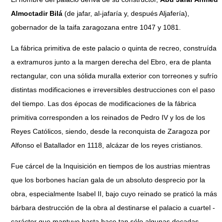
Almoctadir Bilá
(de jafar, al-jafaría y, después Aljafería),
gobernador de la taifa zaragozana entre 1047 y 1081.
La fábrica primitiva de este palacio o quinta de recreo, construída
a extramuros junto a la margen derecha del Ebro, era de planta
rectangular, con una sólida muralla exterior con torreones y sufrío
distintas modificaciones e irreversibles destrucciones con el paso
del tiempo. Las dos épocas de modificaciones de la fábrica
primitiva corresponden a los reinados de Pedro IV y los de los
Reyes Católicos, siendo, desde la reconquista de Zaragoza por
Alfonso el Batallador en 1118, alcázar de los reyes cristianos.
Fue cárcel de la Inquisición en tiempos de los austrias mientras
que los borbones hacían gala de un absoluto desprecio por la
obra, especialmente Isabel II, bajo cuyo reinado se praticó la más
bárbara destrucción de la obra al destinarse el palacio a cuartel -
carácter que mantuvo hasta hace tan sólo algunas decadas.