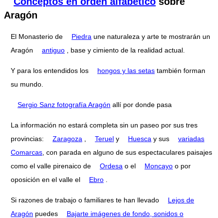
Conceptos en orden alfabético
sobre
Aragón
El Monasterio de
Piedra
une naturaleza y arte te mostrarán un
Aragón
antiguo
, base y cimiento de la realidad actual.
Y para los entendidos los
hongos y las setas
también forman
su mundo.
Sergio Sanz fotografía Aragón
allí por donde pasa
La información no estará completa sin un paseo por sus tres
provincias:
Zaragoza
,
Teruel
y
Huesca
y sus
variadas
Comarcas
, con parada en alguno de sus espectaculares paisajes
como el valle pirenaico de
Ordesa
o el
Moncayo
o por
oposición en el valle el
Ebro
.
Si razones de trabajo o familiares te han llevado
Lejos de
Aragón
puedes
Bajarte imágenes de fondo, sonidos o