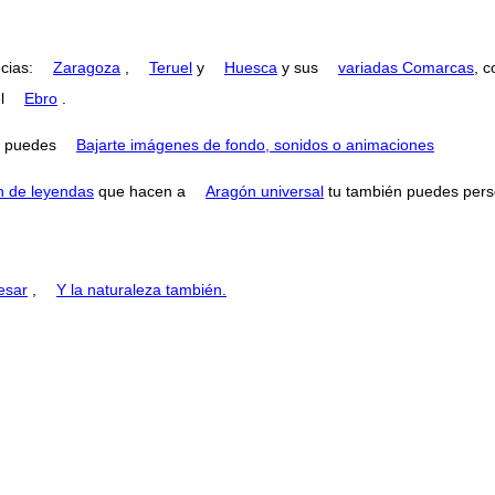
ncias:
Zaragoza
,
Teruel
y
Huesca
y sus
variadas Comarcas
, 
el
Ebro
.
puedes
Bajarte imágenes de fondo, sonidos o animaciones
n de leyendas
que hacen a
Aragón universal
tu también puedes perse
esar
,
Y la naturaleza también.