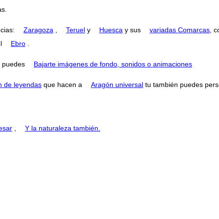
as.
ncias:
Zaragoza
,
Teruel
y
Huesca
y sus
variadas Comarcas
, 
el
Ebro
.
puedes
Bajarte imágenes de fondo, sonidos o animaciones
n de leyendas
que hacen a
Aragón universal
tu también puedes perse
esar
,
Y la naturaleza también.