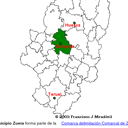
icipio Zuera
forma parte de la
Comarca delimitación Comarcal de 