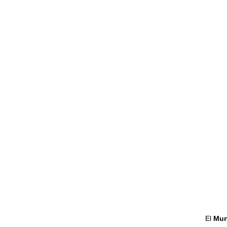
El
Mun