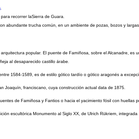
a
.
 para recorrer laSierra de Guara.
con abundante trucha común, en un ambiente de pozas, bozos y largas 
arquitectura popular. El puente de Famiñosa, sobre el Alcanadre, es una
añeja al desaparecido castillo árabe.
 entre 1584-1589, es de estilo gótico tardío o gótico aragonés a excepci
n Joaquín, franciscano, cuya construcción actual data de 1875.
entes de Famiñosa y Fantios o hacia el yacimiento fósil con huellas pr
ción escultórica Monumento al Siglo XX, de Ulrich Rükriem, integrada p