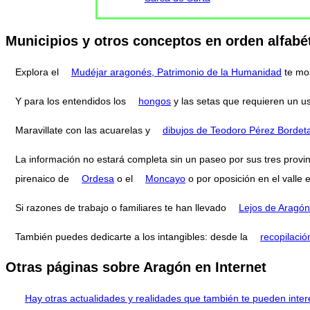
Municipios y otros conceptos en orden alfabé
Explora el
Mudéjar aragonés, Patrimonio de la Humanidad
te mo
Y para los entendidos los
hongos
y las setas que requieren un u
Maravillate con las acuarelas y
dibujos de Teodoro Pérez Bordet
La información no estará completa sin un paseo por sus tres provi
pirenaico de
Ordesa
o el
Moncayo
o por oposición en el valle 
Si razones de trabajo o familiares te han llevado
Lejos de Aragón
También puedes dedicarte a los intangibles: desde la
recopilació
Otras páginas sobre Aragón en Internet
Hay otras actualidades y realidades que también te pueden inter