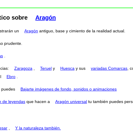
tico sobre
Aragón
strarán un
Aragón
antiguo, base y cimiento de la realidad actual.
so prudente.
as
.
ncias:
Zaragoza
,
Teruel
y
Huesca
y sus
variadas Comarcas
, 
el
Ebro
.
puedes
Bajarte imágenes de fondo, sonidos o animaciones
n de leyendas
que hacen a
Aragón universal
tu también puedes perse
esar
,
Y la naturaleza también.