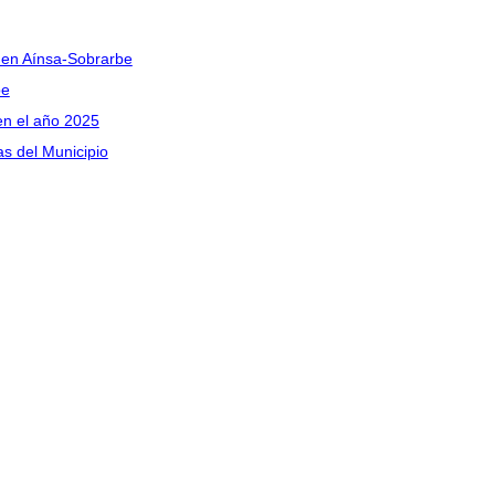
I en Aínsa-Sobrarbe
be
en el año 2025
as del Municipio