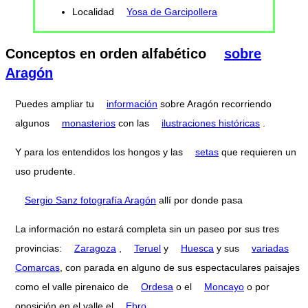
Localidad
Yosa de Garcipollera
Conceptos en orden alfabético
sobre
Aragón
Puedes ampliar tu
información
sobre Aragón recorriendo
algunos
monasterios
con las
ilustraciones históricas
.
Y para los entendidos los hongos y las
setas
que requieren un
uso prudente.
Sergio Sanz fotografía Aragón
allí por donde pasa
La información no estará completa sin un paseo por sus tres
provincias:
Zaragoza
,
Teruel
y
Huesca
y sus
variadas
Comarcas
, con parada en alguno de sus espectaculares paisajes
como el valle pirenaico de
Ordesa
o el
Moncayo
o por
oposición en el valle el
Ebro
.