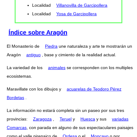
Localidad
Villanovilla de Garcipollera
Localidad
Yosa de Garcipollera
Índice sobre Aragón
El Monasterio de
Piedra
une naturaleza y arte te mostrarán un
Aragón
antiguo
, base y cimiento de la realidad actual.
La variedad de los
animales
se corresponden con los multiples
ecosistemas.
Maravillate con los dibujos y
acuarelas de Teodoro Pérez
Bordetas
.
La información no estará completa sin un paseo por sus tres
provincias:
Zaragoza
,
Teruel
y
Huesca
y sus
variadas
Comarcas
, con parada en alguno de sus espectaculares paisajes
como el valle pirenaico de
Ordesa
o el
Moncayo
o por