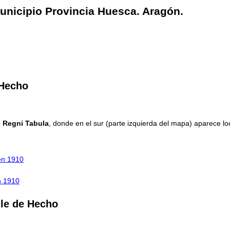
municipio Provincia Huesca. Aragón.
 Hecho
 Regni Tabula
, donde en el sur (parte izquierda del mapa) aparece lo
en 1910
n 1910
lle de Hecho