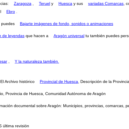
ncias:
Zaragoza
,
Teruel
y
Huesca
y sus
variadas Comarcas
, 
el
Ebro
.
puedes
Bajarte imágenes de fondo, sonidos o animaciones
n de leyendas
que hacen a
Aragón universal
tu también puedes perse
esar
,
Y la naturaleza también.
 El Archivo histórico
Provincial de Huesca
, Descripción de la Provinc
cipio, Provincia de Huesca, Comunidad Autónoma de Aragón
mación documental sobre Aragón: Municipios, provincias, comarcas, perso
 última revisión