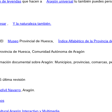
n de leyendas
que hacen a
Aragón universal
tu también puedes perse
esar
,
Y la naturaleza también.
 El
Museo
Provincial de Huesca,
Índice Alfabético de la Provincia
, Provincia de Huesca, Comunidad Autónoma de Aragón
mación documental sobre Aragón: Municipios, provincias, comarcas, perso
 última revisión
dívil Navarro
, Aragón.
nos
ltural Aragón Interactivo y Multimedia