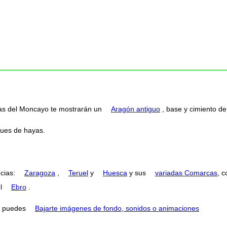
rtas del Moncayo te mostrarán un
Aragón antiguo
, base y cimiento de 
ques de hayas.
ncias:
Zaragoza
,
Teruel
y
Huesca
y sus
variadas Comarcas
, 
el
Ebro
.
puedes
Bajarte imágenes de fondo, sonidos o animaciones