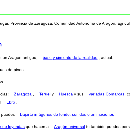
 lugar, Provincia de Zaragoza, Comunidad Autónoma de Aragón, agricultu
n
n un Aragón antiguo,
base y cimiento de la realidad
, actual.
ues de pinos.
s.
ncias:
Zaragoza
,
Teruel
y
Huesca
y sus
variadas Comarcas
, 
el
Ebro
.
puedes
Bajarte imágenes de fondo, sonidos o animaciones
n de leyendas
que hacen a
Aragón universal
tu también puedes perse