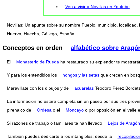
Ven a vivir a Novillas en Youtube
Novillas: Un apunte sobre su nombre Pueblo, municipio, localidad,
Huerva, Huecha, Gállego, España.
Conceptos en orden
alfabético sobre Aragó
El
Monasterio de Rueda
ha restaurado su explendor te mostrará
Y para los entendidos los
hongos y las setas
que crecen en bosq
Maravillate con los dibujos y de
acuarelas
Teodoro Pérez Bordeta
La información no estará completa sin un paseo por sus tres provi
pirenaico de
Ordesa
o el
Moncayo
o por oposición en el valle 
Si razones de trabajo o familiares te han llevado
Lejos de Aragón
También puedes dedicarte a los intangibles: desde la
recopilació