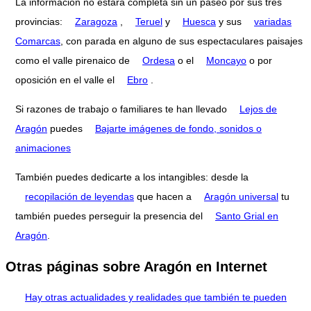
La información no estará completa sin un paseo por sus tres
provincias:
Zaragoza
,
Teruel
y
Huesca
y sus
variadas
Comarcas
, con parada en alguno de sus espectaculares paisajes
como el valle pirenaico de
Ordesa
o el
Moncayo
o por
oposición en el valle el
Ebro
.
Si razones de trabajo o familiares te han llevado
Lejos de
Aragón
puedes
Bajarte imágenes de fondo, sonidos o
animaciones
También puedes dedicarte a los intangibles: desde la
recopilación de leyendas
que hacen a
Aragón universal
tu
también puedes perseguir la presencia del
Santo Grial en
Aragón
.
Otras páginas sobre Aragón en Internet
Hay otras actualidades y realidades que también te pueden