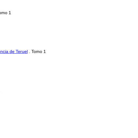
omo 1
incia de Teruel
. Tomo 1
1