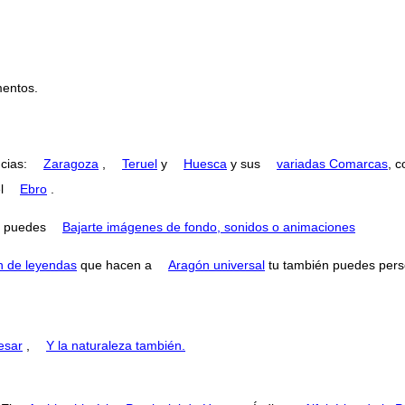
entos.
ncias:
Zaragoza
,
Teruel
y
Huesca
y sus
variadas Comarcas
, 
el
Ebro
.
puedes
Bajarte imágenes de fondo, sonidos o animaciones
n de leyendas
que hacen a
Aragón universal
tu también puedes perse
esar
,
Y la naturaleza también.