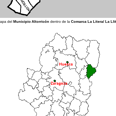
apa del
Municipio Altorricón
dentro de la
Comarca La Litera/ La Lli