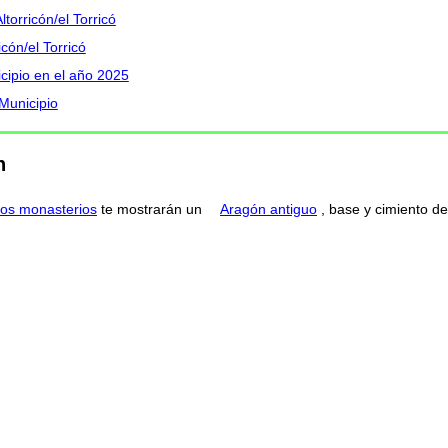
torricón/el Torricó
cón/el Torricó
icipio en el año 2025
 Municipio
n
os monasterios
te mostrarán un
Aragón antiguo
, base y cimiento de 