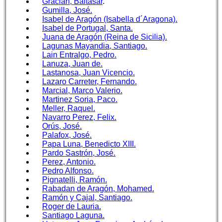
Gracian, Baltasar
.
Gumilla, José.
Isabel de Aragón (Isabella d´Aragona).
Isabel de Portugal, Santa.
Juana de Aragón (Reina de Sicilia).
Lagunas Mayandia, Santiago.
Lain Entralgo, Pedro.
Lanuza, Juan de.
Lastanosa, Juan Vicencio.
Lazaro Carreter, Fernando.
Marcial, Marco Valerio.
Martinez Soria, Paco.
Meller, Raquel.
Navarro Perez, Felix.
Orús, José.
Palafox, José.
Papa Luna, Benedicto XIII.
Pardo Sastrón, José.
Perez, Antonio.
Pedro Alfonso.
Pignatelli, Ramón.
Rabadan de Aragón, Mohamed.
Ramón y Cajal, Santiago.
Roger de Lauria.
Santiago Laguna.