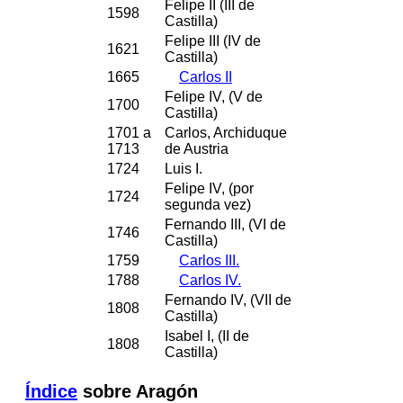
Felipe II (III de
1598
Castilla)
Felipe III (IV de
1621
Castilla)
1665
Carlos II
Felipe IV, (V de
1700
Castilla)
1701 a
Carlos, Archiduque
1713
de Austria
1724
Luis I.
Felipe IV, (por
1724
segunda vez)
Fernando III, (VI de
1746
Castilla)
1759
Carlos III.
1788
Carlos IV.
Fernando IV, (VII de
1808
Castilla)
Isabel I, (II de
1808
Castilla)
Índice
sobre Aragón