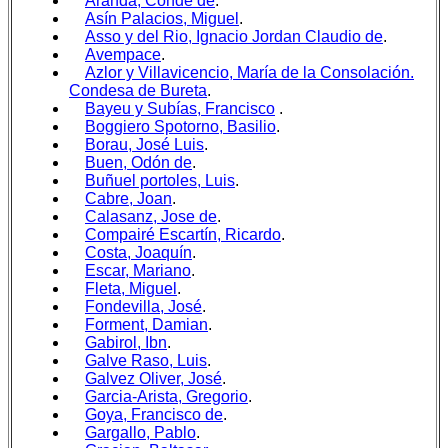
Aranda, Conde de
.
Asín Palacios, Miguel
.
Asso y del Rio, Ignacio Jordan Claudio de
.
Avempace
.
Azlor y Villavicencio, María de la Consolación.
Condesa de Bureta
.
Bayeu y Subías, Francisco
.
Boggiero Spotorno, Basilio
.
Borau, José Luis
.
Buen, Odón de
.
Buñuel portoles, Luis
.
Cabre, Joan
.
Calasanz, Jose de
.
Compairé Escartín, Ricardo
.
Costa, Joaquín
.
Escar, Mariano
.
Fleta, Miguel
.
Fondevilla, José
.
Forment, Damian
.
Gabirol, Ibn
.
Galve Raso, Luis
.
Galvez Oliver, José
.
Garcia-Arista, Gregorio
.
Goya, Francisco de
.
Gargallo, Pablo
.