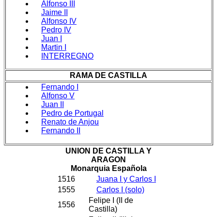
Alfonso III
Jaime II
Alfonso IV
Pedro IV
Juan I
Martin I
INTERREGNO
RAMA DE CASTILLA
Fernando I
Alfonso V
Juan II
Pedro de Portugal
Renato de Anjou
Fernando II
UNION DE CASTILLA Y
ARAGON
Monarquia Española
1516
Juana I y Carlos I
1555
Carlos I (solo)
Felipe I (II de
1556
Castilla)