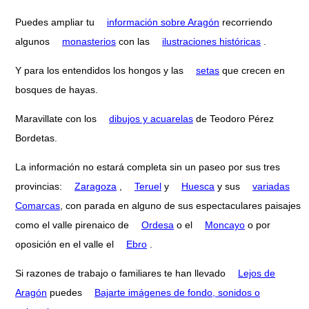
Puedes ampliar tu
información sobre Aragón
recorriendo
algunos
monasterios
con las
ilustraciones históricas
.
Y para los entendidos los hongos y las
setas
que crecen en
bosques de hayas.
Maravillate con los
dibujos y acuarelas
de Teodoro Pérez
Bordetas.
La información no estará completa sin un paseo por sus tres
provincias:
Zaragoza
,
Teruel
y
Huesca
y sus
variadas
Comarcas
, con parada en alguno de sus espectaculares paisajes
como el valle pirenaico de
Ordesa
o el
Moncayo
o por
oposición en el valle el
Ebro
.
Si razones de trabajo o familiares te han llevado
Lejos de
Aragón
puedes
Bajarte imágenes de fondo, sonidos o