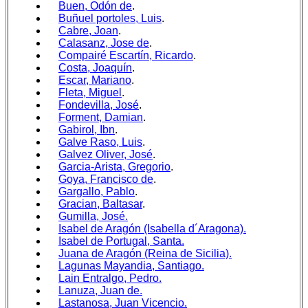
Buen, Odón de
.
Buñuel portoles, Luis
.
Cabre, Joan
.
Calasanz, Jose de
.
Compairé Escartín, Ricardo
.
Costa, Joaquín
.
Escar, Mariano
.
Fleta, Miguel
.
Fondevilla, José
.
Forment, Damian
.
Gabirol, Ibn
.
Galve Raso, Luis
.
Galvez Oliver, José
.
Garcia-Arista, Gregorio
.
Goya, Francisco de
.
Gargallo, Pablo
.
Gracian, Baltasar
.
Gumilla, José.
Isabel de Aragón (Isabella d´Aragona).
Isabel de Portugal, Santa.
Juana de Aragón (Reina de Sicilia).
Lagunas Mayandia, Santiago.
Lain Entralgo, Pedro.
Lanuza, Juan de.
Lastanosa, Juan Vicencio.