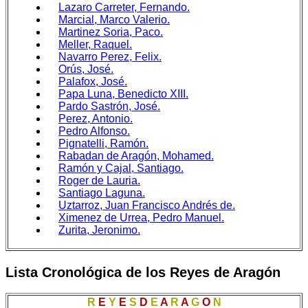
Lazaro Carreter, Fernando.
Marcial, Marco Valerio.
Martinez Soria, Paco.
Meller, Raquel.
Navarro Perez, Felix.
Orús, José.
Palafox, José.
Papa Luna, Benedicto XIII.
Pardo Sastrón, José.
Perez, Antonio.
Pedro Alfonso.
Pignatelli, Ramón.
Rabadan de Aragón, Mohamed.
Ramón y Cajal, Santiago.
Roger de Lauria.
Santiago Laguna.
Uztarroz, Juan Francisco Andrés de.
Ximenez de Urrea, Pedro Manuel.
Zurita, Jeronimo.
Lista Cronológica de los Reyes de Aragón
R
E
Y
E
S
D
E
A
R
A
G
O
N