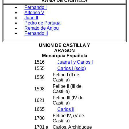
RAMA DE CASTILLA
Fernando I
Alfonso V
Juan II
Pedro de Portugal
Renato de Anjou
Fernando II
UNION DE CASTILLA Y
ARAGON
Monarquia Española
1516
Juana I y Carlos I
1555
Carlos I (solo)
Felipe I (II de
1556
Castilla)
Felipe II (III de
1598
Castilla)
Felipe III (IV de
1621
Castilla)
1665
Carlos II
Felipe IV, (V de
1700
Castilla)
1701 a
Carlos, Archiduque