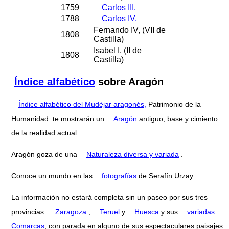
1759
Carlos III.
1788
Carlos IV.
Fernando IV, (VII de
1808
Castilla)
Isabel I, (II de
1808
Castilla)
Índice alfabético
sobre Aragón
Índice alfabético del Mudéjar aragonés,
Patrimonio de la
Humanidad. te mostrarán un
Aragón
antiguo, base y cimiento
de la realidad actual.
Aragón goza de una
Naturaleza diversa y variada
.
Conoce un mundo en las
fotografías
de Serafín Urzay.
La información no estará completa sin un paseo por sus tres
provincias:
Zaragoza
,
Teruel
y
Huesca
y sus
variadas
Comarcas
, con parada en alguno de sus espectaculares paisajes