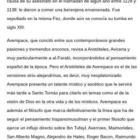
causa de su asesinato en el Ramadán de algún año entre 1128 y
1138: le dieron a comer una berenjena envenenada. Fue
sepultado en la misma Fez, donde aún se conocía su tumba en
siglo XIII.
Avempace, que concitó entre sus contemporáneos grandes
pasiones y tremendos enconos, revisa a Aristóteles, Avicena y
muy particularmente a al-Farabi, incorporándolos al pensamiento
español de la época. Pero el Aristóteles de Avempace es el de las
versiones sirio-alejandrinas, es decir, muy neoplatonizado.
Avempace presenta un talante místico y ascético que le servirá
más tarde a Santo Tomás para citarlo en temas como el de la
visión de Dios en la otra vida y de los místicos. Avempace es
además el filósofo que marca definitivamente la línea que ha de
seguir el pensamiento hispanomusulman y el primer filosofo que
ejerce un influjo directo sobre Ibn Tufayl, Averroes, Maimonides,
San Alberto Magno, Alejandro de Hales, Roger Bacon, Raimundo