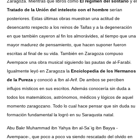
Zaragoza. Mientras que libros como
El régimen del solitario
y el
Tratado de la Unión del intelecto con el hombre
serían
posteriores. Estas últimas obras muestran una actitud de
desencanto respecto a los reinos de Taifas y a la degeneración
en que también cayeron al fin los almorávides, al tiempo que una
mayor madurez de pensamiento, que hacen suponer fueron
escritas al final de su vida. También en Zaragoza compuso
Avempace una obra musical siguiendo las pautas de al-Farabi.
Igualmente leyó en Zaragoza la
Enciclopedia de los Hermanos
de la Pureza
y conoció a Ibn al-Arif. De ambos se perciben
influjos místicos en sus escritos. Además conocería sin duda a
todos los matemáticos, astrónomos, médicos y lógicos de aquel
momento zaragozano. Todo lo cual hace pensar que sin duda su
formación fundamental la logró en su Saraqusta natal.
Abu Bakr Muhammad ibn Yahya ibn al-Sa´ig ibn Bayya -
Avempace-, que poco a poco va siendo rescatado del olvido en