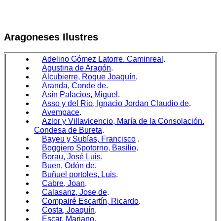
Aragoneses Ilustres
Adelino Gómez Latorre. Caminreal
.
Agustina de Aragón
.
Alcubierre, Roque Joaquín
.
Aranda, Conde de
.
Asín Palacios, Miguel
.
Asso y del Rio, Ignacio Jordan Claudio de
.
Avempace
.
Azlor y Villavicencio, María de la Consolación.
Condesa de Bureta
.
Bayeu y Subías, Francisco
.
Boggiero Spotorno, Basilio
.
Borau, José Luis
.
Buen, Odón de
.
Buñuel portoles, Luis
.
Cabre, Joan
.
Calasanz, Jose de
.
Compairé Escartín, Ricardo
.
Costa, Joaquín
.
Escar, Mariano
.