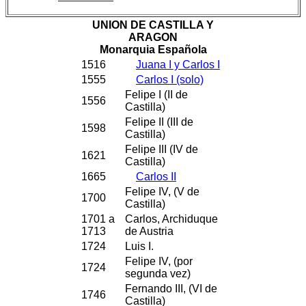
UNION DE CASTILLA Y
ARAGON
Monarquia Española
1516
Juana I y Carlos I
1555
Carlos I (solo)
Felipe I (II de
1556
Castilla)
Felipe II (III de
1598
Castilla)
Felipe III (IV de
1621
Castilla)
1665
Carlos II
Felipe IV, (V de
1700
Castilla)
1701 a
Carlos, Archiduque
1713
de Austria
1724
Luis I.
Felipe IV, (por
1724
segunda vez)
Fernando III, (VI de
1746
Castilla)