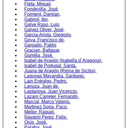
Fleta, Miguel
.
Fondevilla, José
.
Forment, Damian
.
Gabirol, Ibn
.
Galve Raso, Luis
.
Galvez Oliver, José
.
Garcia-Arista, Gregorio
.
Goya, Francisco de
.
Gargallo, Pablo
.
Gracian, Baltasar
.
Gumilla, José.
Isabel de Aragón (Isabella d´Aragona).
Isabel de Portugal, Santa.
Juana de Aragón (Reina de Sicilia).
Lagunas Mayandia, Santiago.
Lain Entralgo, Pedro.
Lanuza, Juan de.
Lastanosa, Juan Vicencio.
Lazaro Carreter, Fernando.
Marcial, Marco Valerio.
Martinez Soria, Paco.
Meller, Raquel.
Navarro Perez, Felix.
Orús, José.
Palafox, José.