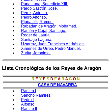
Papa Luna, Benedicto XIII.
Pardo Sastrón, José.
Perez, Antonio.
Pedro Alfonso.
Pignatelli, Ramón.
Rabadan de Aragón, Mohamed.
Ramón y Cajal, Santiago.
Roger de Lauria.
Santiago Laguna.
Uztarroz, Juan Francisco Andrés de.
Ximenez de Urrea, Pedro Manuel.
Zurita, Jeronimo.
Lista Cronológica de los Reyes de Aragón
R
E
Y
E
S
D
E
A
R
A
G
O
N
CASA DE NAVARRA
Ramiro I
Sancho Ramirez
Pedro I
Alfonso I
Ramiro II