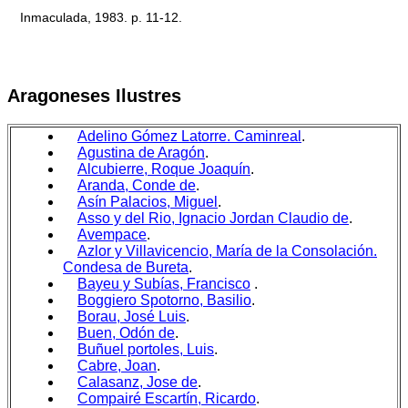
Inmaculada, 1983. p. 11-12.
Aragoneses Ilustres
Adelino Gómez Latorre. Caminreal
.
Agustina de Aragón
.
Alcubierre, Roque Joaquín
.
Aranda, Conde de
.
Asín Palacios, Miguel
.
Asso y del Rio, Ignacio Jordan Claudio de
.
Avempace
.
Azlor y Villavicencio, María de la Consolación.
Condesa de Bureta
.
Bayeu y Subías, Francisco
.
Boggiero Spotorno, Basilio
.
Borau, José Luis
.
Buen, Odón de
.
Buñuel portoles, Luis
.
Cabre, Joan
.
Calasanz, Jose de
.
Compairé Escartín, Ricardo
.