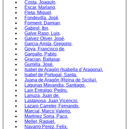
Costa, Joaquín
.
Escar, Mariano
.
Fleta, Miguel
.
Fondevilla, José
.
Forment, Damian
.
Gabirol, Ibn
.
Galve Raso, Luis
.
Galvez Oliver, José
.
Garcia-Arista, Gregorio
.
Goya, Francisco de
.
Gargallo, Pablo
.
Gracian, Baltasar
.
Gumilla, José.
Isabel de Aragón (Isabella d´Aragona).
Isabel de Portugal, Santa.
Juana de Aragón (Reina de Sicilia).
Lagunas Mayandia, Santiago.
Lain Entralgo, Pedro.
Lanuza, Juan de.
Lastanosa, Juan Vicencio.
Lazaro Carreter, Fernando.
Marcial, Marco Valerio.
Martinez Soria, Paco.
Meller, Raquel.
Navarro Perez, Felix.