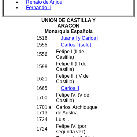
Renato de Anjou
Fernando II
UNION DE CASTILLA Y
ARAGON
Monarquia Española
1516
Juana I y Carlos I
1555
Carlos I (solo)
Felipe I (II de
1556
Castilla)
Felipe II (III de
1598
Castilla)
Felipe III (IV de
1621
Castilla)
1665
Carlos II
Felipe IV, (V de
1700
Castilla)
1701 a
Carlos, Archiduque
1713
de Austria
1724
Luis I.
Felipe IV, (por
1724
segunda vez)