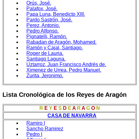
Orús, José.
Palafox, José.
Papa Luna, Benedicto XIII.
Pardo Sastrón, José.
Perez, Antonio.
Pedro Alfonso.
Pignatelli, Ramón.
Rabadan de Aragón, Mohamed.
Ramón y Cajal, Santiago.
Roger de Lauria.
Santiago Laguna.
Uztarroz, Juan Francisco Andrés de.
Ximenez de Urrea, Pedro Manuel.
Zurita, Jeronimo.
Lista Cronológica de los Reyes de Aragón
R
E
Y
E
S
D
E
A
R
A
G
O
N
CASA DE NAVARRA
Ramiro I
Sancho Ramirez
Pedro I