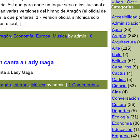
« Ago
Oct »
, etc. Así que para darle un toque serio e institucional a
Categorías
van varias versiones del himno de Aragón (el oficial de
Accesibilidad
(
la que prefieras. 1.- Versión oficial, sinfónica sólo
Administracio
ón oficial, […]
Agua
(26)
Aragón
(348)
ragón
,
Economía
,
Europa
,
Música
by admin |
0
Arquitectura
(
Arte
(115)
Baile
(2)
Belleza
(61)
n canta a Lady Gaga
Caballitos
(9)
anta a Lady Gaga
Cactus
(4)
Cadius
(5)
ragón
,
Internet
,
Música
by admin |
1 Comentario »
Ciencia
(53)
Cine
(4)
Conversación
Cultura
(36)
Deportes
(5)
Ecologí­a
(31)
Economía
(86
Educación
(11
Empresa
(43)