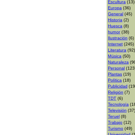
Escultura
(13)
Europa
(36)
General
(45)
Historia
(2)
Huesca
(8)
humor
(38)
Ilustración
(6)
Internet
(245)
Literatura
(92
Música
(50)
Naturaleza
(9
Personal
(123
Plantas
(19)
Polí­tica
(18)
Publicidad
(19
Religión
(7)
TDT
(6)
Tecnologí­a
(1
Televisión
(37
Teruel
(8)
Trabajo
(12)
Turismo
(49)
Universidad
(1