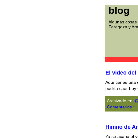
blog
Algunas cosas 
Zaragoza y Ar
El video del
Aquí tienes una 
podrí­a caer hoy
Archivado en:
C
Comentarios »
Himno de Ar
Ya se acaba el v