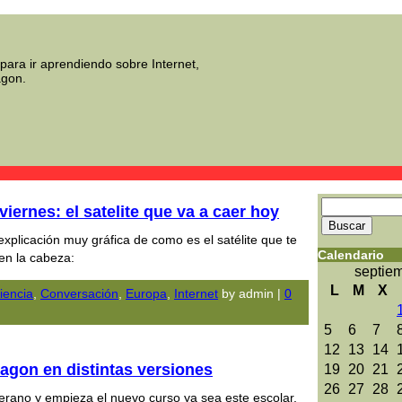
para ir aprendiendo sobre Internet,
agon.
 viernes: el satelite que va a caer hoy
explicación muy gráfica de como es el satélite que te
Calendario
 en la cabeza:
septie
L
M
X
iencia
,
Conversación
,
Europa
,
Internet
by admin |
0
5
6
7
12
13
14
agon en distintas versiones
19
20
21
26
27
28
erano y empieza el nuevo curso ya sea este escolar,