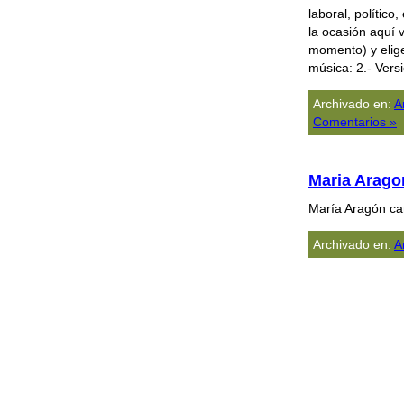
laboral, político
la ocasión aquí 
momento) y elige 
música: 2.- Versi
Archivado en:
A
Comentarios »
Maria Arago
Marí­a Aragón c
Archivado en:
A