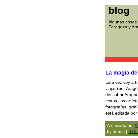
blog
Algunas cosas 
Zaragoza y Ar
La magia de
Esta vez voy a 
viajar (por Ara
descubrir Aragó
textos, los artí
fotografías, gráf
está editada po
Archivado en:
A
by admin |
0 Co