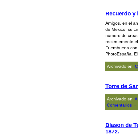
Recuerdo y 
Amigos, en el an
de México, su ci
número de cread
recientemente el
Fuembuena con s
PhotoEspaña. E
Archivado en:
C
Torre de Sa
Archivado en:
A
Comentarios »
Blason de Te
1872.