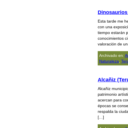
Dinosaurios
Esta tarde me h
con una exposici
tiempo estarán p
conocimientos cie
valoración de un
Archivado en:
A
Naturaleza
,
Ter
Alcañiz (Ter
Alcañiz municipi
patrimonio artíst
acercan para con
épocas se conse
respalda la ciud
[…]