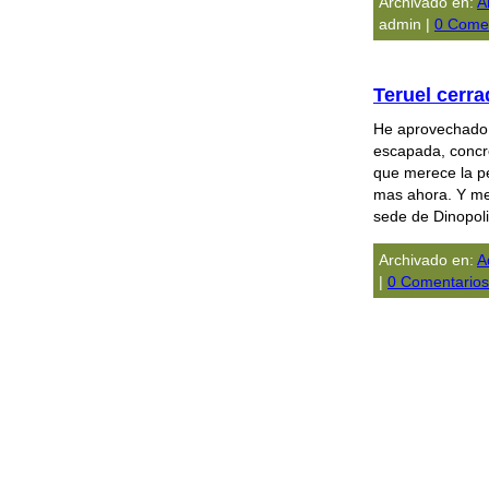
Archivado en:
A
admin |
0 Comen
Teruel cerr
He aprovechado e
escapada, concr
que merece la pe
mas ahora. Y me 
sede de Dinopoli
Archivado en:
A
|
0 Comentarios