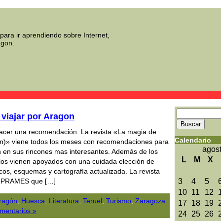
para ir aprendiendo sobre Internet,
agon.
 viajar por Aragon
hacer una recomendación. La revista «La magia de
Calendario
gón)» viene todos los meses con recomendaciones para
agos
n en sus rincones mas interesantes. Además de los
L
M
X
culos vienen apoyados con una cuidada elección de
icos, esquemas y cartografía actualizada. La revista
r PRAMES que […]
3
4
5
10
11
12
ragón
,
Huesca
,
Literatura
,
Teruel
,
Turismo
,
Zaragoza
17
18
19
mentarios »
24
25
26