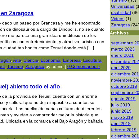
Turismo
(49)
Universidad
(1
usabilidad
(86
 en Zaragoza
Videos
(1)
e dado un paseo por Grancasa y me he encontrado
Zaragoza
(24
ón de dinosaurios a cargo de Dinopolis, no se cuanto
Archivos
ero me parece una gran idea unir difusión de los
ntíficos con entretenimiento, y atractivo turístico con
septiembre 2
a ciudad tan bonita como Teruel donde está […]
marzo 2023
enero 2021
ragón
,
Arte
,
Ciencia
,
Economía
,
Empresa
,
Escultura
,
diciembre 20
uel
,
Turismo
,
Zaragoza
by admin |
0 Comentarios »
abril 2020
diciembre 20
noviembre 20
uel) abierto todo el año
octubre 2019
septiembre 2
o de la provincia de Teruel: cuenta con un enorme
agosto 2019
ico y cultural que no deja impasible a cuantos se
julio 2019
ocerla. Las huellas de varias culturas de diferentes
junio 2019
rvan y ayudan a comprender mejor la historia que
mayo 2019
ad. Ubicada en la comarca del Bajo Aragón y bañada
abril 2019
febrero 2019
diciembre 20