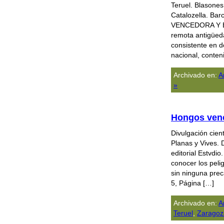
Teruel. Blasones
Catalozella. B
VENCEDORA Y E
remota antigüed
consistente en d
nacional, conten
Archivado en:
A
»
Hongos vene
Divulgación cien
Planas y Vives. 
editorial Estvdi
conocer los pelig
sin ninguna prec
5, Página […]
Archivado en:
A
Teruel
,
Zaragoz