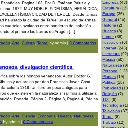
Empresa
(43)
 Españoles. Página 163. Por D. Estéban Paluzie y
Escultura
(13)
arcelona. 1872. MUY NOBLE, FIDELÍSIMA, HERÁLDICA,
Europa
(36)
XCELENTÍSIMA CIUDAD DE TERUEL. Desde la mas
General
(45)
ad ha usado la ciudad de Teruel un escudo de armas
Historia
(2)
os cuarteles ovalados entre banderas del pabellón
Huesca
(8)
iendo el primero las barras de Aragón […]
humor
(38)
Ilustración
(6)
ragón
,
Arte
,
Cultura
,
Teruel
by admin |
0 Comentarios
Internet
(245)
Literatura
(92
Música
(50)
Naturaleza
(9
nosos, divulgacion cientifica.
Personal
(123
tífica sobre los hongos venenosos. Autor Doctor G.
Plantas
(19)
Dibujos y acuarelas por don Francisco Jover. Casa
Polí­tica
(18)
o. Barcelona 1919. Un libro un poco antiguas para
Publicidad
(19
ros que existen en la naturaleza si salimos a utilizarla
Religión
(7)
aución. Portada, Página 2, Página 3, Página 4, Página
TDT
(6)
Tecnologí­a
(1
Televisión
(37
ragón
,
Arte
,
Ciencia
,
Economía
,
Huesca
,
Naturaleza
,
Teruel
(8)
a
by admin |
0 Comentarios »
Trabajo
(12)