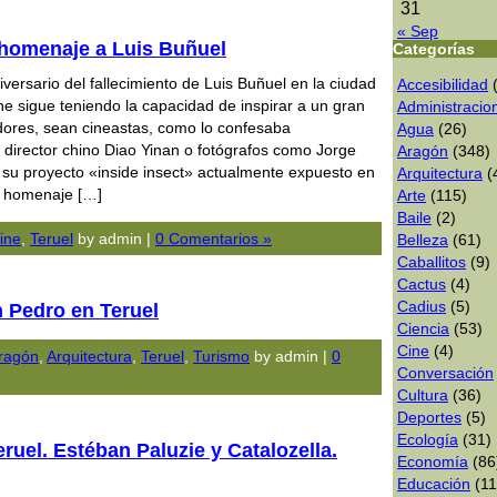
31
« Sep
homenaje a Luis Buñuel
Categorías
iversario del fallecimiento de Luis Buñuel en la ciudad
Accesibilidad
(
ne sigue teniendo la capacidad de inspirar a un gran
Administracio
ores, sean cineastas, como lo confesaba
Agua
(26)
 director chino Diao Yinan o fotógrafos como Jorge
Aragón
(348)
u proyecto «inside insect» actualmente expuesto en
Arquitectura
(
l homenaje […]
Arte
(115)
Baile
(2)
ine
,
Teruel
by admin |
0 Comentarios »
Belleza
(61)
Caballitos
(9)
Cactus
(4)
Cadius
(5)
n Pedro en Teruel
Ciencia
(53)
Cine
(4)
ragón
,
Arquitectura
,
Teruel
,
Turismo
by admin |
0
Conversación
Cultura
(36)
Deportes
(5)
Ecologí­a
(31)
ruel. Estéban Paluzie y Catalozella.
Economía
(86
Educación
(11