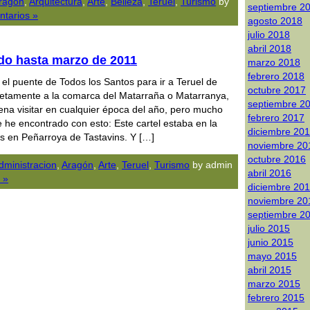
ragón
,
Arquitectura
,
Arte
,
Belleza
,
Teruel
,
Turismo
by
septiembre 2
tarios »
agosto 2018
julio 2018
abril 2018
ado hasta marzo de 2011
marzo 2018
febrero 2018
l puente de Todos los Santos para ir a Teruel de
octubre 2017
etamente a la comarca del Matarraña o Matarranya,
septiembre 2
na visitar en cualquier época del año, pero mucho
febrero 2017
he encontrado con esto: Este cartel estaba en la
diciembre 20
s en Peñarroya de Tastavins. Y […]
noviembre 20
octubre 2016
dministracion
,
Aragón
,
Arte
,
Teruel
,
Turismo
by admin
abril 2016
 »
diciembre 20
noviembre 20
septiembre 2
julio 2015
junio 2015
mayo 2015
abril 2015
marzo 2015
febrero 2015