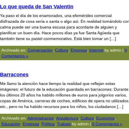
Lo que queda de San Valentin
Ya paso el día de los enamorados, una efemérides comercial
disfrazada de cosa seria o santa o algo así. En realidad tomándolo co
calma puede ser una buena escusa para acordarte de alguien y
planificar un buen día. Hace pocos días ya fue Santa Agüeda que
también tiene su pastel conmemorativo. Está bien tomar un […]
Archivado en:
Conversación
,
Cultura
,
Empresa
,
Internet
by admin |
0
Comentarios »
Barracones
Me llamo la atención hace tiempo la realidad que reflejan estas
imágenes: el futuro de la educación guardada en barracones: Durante
los últimos 20 años ha habido millones de euros para jolgorios varios,
copas de América, carreras de coches, edificios de opera no utilizados
etc., pero no ha habido recursos para los niños, los ciudadanos […]
Archivado en:
Administracion
,
Arquitectura
,
Cultura
,
Economía
,
Educación
,
Empresa
,
Polí­tica
,
Trabajo
by admin |
0 Comentarios »