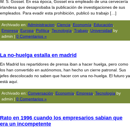
W. S. Gosset. En esa época, Gosset era empleado de una cervecería
irlandesa que desaprobaba la publicación de investigaciones de sus
empleados. Para evadir esta prohibición, publicó su trabajo […]
Archivado en:
Administracion
,
Ciencia
,
Economía
,
Educación
,
Empresa
,
Europa
,
Polí­tica
,
Tecnologí­a
,
Trabajo
,
Universidad
by
admin |
0 Comentarios »
La no-huelga estalla en madrid
En Madrid los repartidores de prensa iban a hacer huelga, pero como
los han convertido en autónomos, han hecho un cierre patronal. Sus
jefes descolocado no saben que hacer con una no-huelga. El futuro ya
está aquí­.
Archivado en:
Conversación
,
Economía
,
Empresa
,
Tecnologí­a
by
admin |
0 Comentarios »
Rato en 1996 cuando los empresarios sabian que
era un incompetente