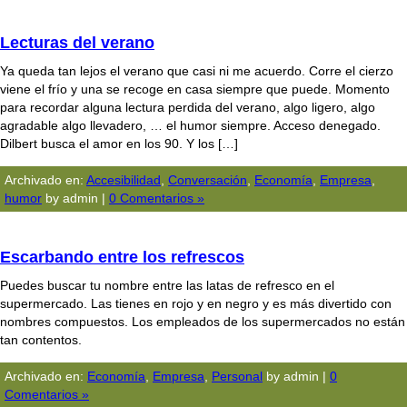
Lecturas del verano
Ya queda tan lejos el verano que casi ni me acuerdo. Corre el cierzo
viene el frío y una se recoge en casa siempre que puede. Momento
para recordar alguna lectura perdida del verano, algo ligero, algo
agradable algo llevadero, … el humor siempre. Acceso denegado.
Dilbert busca el amor en los 90. Y los […]
Archivado en:
Accesibilidad
,
Conversación
,
Economía
,
Empresa
,
humor
by admin |
0 Comentarios »
Escarbando entre los refrescos
Puedes buscar tu nombre entre las latas de refresco en el
supermercado. Las tienes en rojo y en negro y es más divertido con
nombres compuestos. Los empleados de los supermercados no están
tan contentos.
Archivado en:
Economía
,
Empresa
,
Personal
by admin |
0
Comentarios »