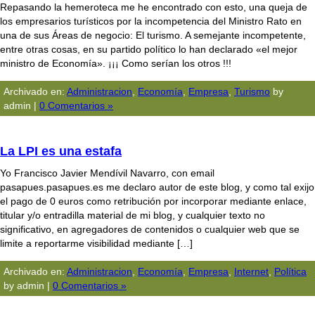
Repasando la hemeroteca me he encontrado con esto, una queja de
los empresarios turísticos por la incompetencia del Ministro Rato en
una de sus Áreas de negocio: El turismo. A semejante incompetente,
entre otras cosas, en su partido político lo han declarado «el mejor
ministro de Economía». ¡¡¡ Como serían los otros !!!
Archivado en:
Administracion
,
Economía
,
Empresa
,
Turismo
by
admin |
0 Comentarios »
La LPI es una estafa
Yo Francisco Javier Mendí­vil Navarro, con email
pasapues.pasapues.es me declaro autor de este blog, y como tal exijo
el pago de 0 euros como retribución por incorporar mediante enlace,
titular y/o entradilla material de mi blog, y cualquier texto no
significativo, en agregadores de contenidos o cualquier web que se
limite a reportarme visibilidad mediante […]
Archivado en:
Administracion
,
Economía
,
Empresa
,
Internet
,
Polí­tica
by admin |
0 Comentarios »