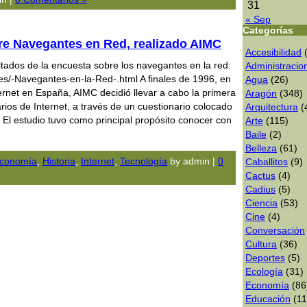
31
« Sep
Categorías
re Navegantes en Red, realizado AIMC
Accesibilidad
(
ltados de la encuesta sobre los navegantes en la red:
Administracio
es/-Navegantes-en-la-Red-.html A finales de 1996, en
Agua
(26)
nternet en España, AIMC decidió llevar a cabo la primera
Aragón
(348)
ios de Internet, a través de un cuestionario colocado
Arquitectura
(
 El estudio tuvo como principal propósito conocer con
Arte
(115)
Baile
(2)
Belleza
(61)
conomía
,
Historia
,
Internet
,
Tecnologí­a
by admin |
0
Caballitos
(9)
Cactus
(4)
Cadius
(5)
Ciencia
(53)
Cine
(4)
Conversación
Cultura
(36)
Deportes
(5)
Ecologí­a
(31)
Economía
(86
Educación
(11