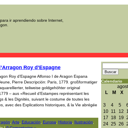
para ir aprendiendo sobre Internet,
agon.
d’Arragon Roy d’Espagne
ragon Roy d’Espagne Alfonso I de Aragon Espana
Calendario
 Jeune, Pierre Descripción: Paris, 1779. großformatiger
agos
aquarellierter, teilweise goldgehöhter original
L
M
X
1779 – aus «Recueil d’Estampes représentant les
s & les Dignités, suivant le costume de toutes les
es, avec des Explications historiques, & la Vie abrégée
3
4
5
10
11
12
17
18
19
ragón
,
Arte
,
Educación
,
Europa
,
Historia
,
Ilustración
,
24
25
26
n |
0 Comentarios »