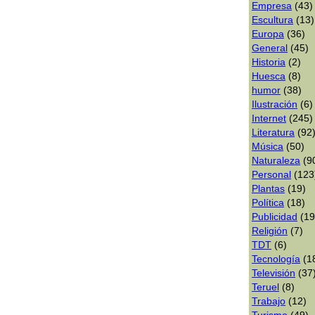
Empresa
(43)
Escultura
(13)
Europa
(36)
General
(45)
Historia
(2)
Huesca
(8)
humor
(38)
Ilustración
(6)
Internet
(245)
Literatura
(92
Música
(50)
Naturaleza
(9
Personal
(123
Plantas
(19)
Polí­tica
(18)
Publicidad
(19
Religión
(7)
TDT
(6)
Tecnologí­a
(1
Televisión
(37
Teruel
(8)
Trabajo
(12)