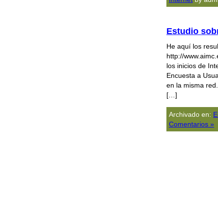
Estudio sob
He aquí los resu
http://www.aimc.
los inicios de I
Encuesta a Usuar
en la misma red.
[…]
Archivado en:
E
Comentarios »