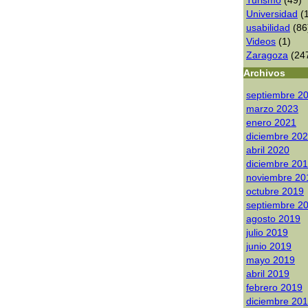
Turismo
(49)
Universidad
(1
usabilidad
(86
Videos
(1)
Zaragoza
(24
Archivos
septiembre 2
marzo 2023
enero 2021
diciembre 20
abril 2020
diciembre 20
noviembre 20
octubre 2019
septiembre 2
agosto 2019
julio 2019
junio 2019
mayo 2019
abril 2019
febrero 2019
diciembre 20