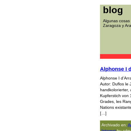
blog
Algunas cosas 
Zaragoza y Ar
Alphonse I 
Alphonse I d’Ar
Autor: Duflos le
handkolorierter, 
Kupferstich von 
Grades, les Rang
Nations existant
[…]
Archivado en:
A
Internet
by admi