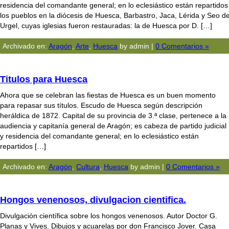
residencia del comandante general; en lo eclesiástico están repartidos
los pueblos en la diócesis de Huesca, Barbastro, Jaca, Lérida y Seo d
Urgel, cuyas iglesias fueron restauradas: la de Huesca por D. […]
Archivado en:
Aragón
,
Arte
,
Huesca
by admin |
0 Comentarios »
Titulos para Huesca
Ahora que se celebran las fiestas de Huesca es un buen momento
para repasar sus títulos. Escudo de Huesca según descripción
heráldica de 1872. Capital de su provincia de 3.ª clase, pertenece a la
audiencia y capitanía general de Aragón; es cabeza de partido judicial
y residencia del comandante general; en lo eclesiástico están
repartidos […]
Archivado en:
Aragón
,
Cultura
,
Huesca
by admin |
0 Comentarios »
Hongos venenosos, divulgacion cientifica.
Divulgación científica sobre los hongos venenosos. Autor Doctor G.
Planas y Vives. Dibujos y acuarelas por don Francisco Jover. Casa