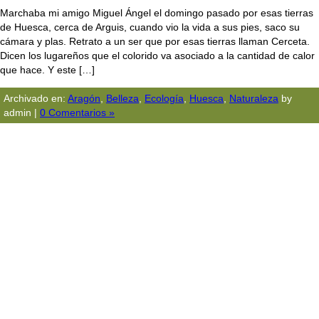
Marchaba mi amigo Miguel Ángel el domingo pasado por esas tierras
de Huesca, cerca de Arguis, cuando vio la vida a sus pies, saco su
cámara y plas. Retrato a un ser que por esas tierras llaman Cerceta.
Dicen los lugareños que el colorido va asociado a la cantidad de calor
que hace. Y este […]
Archivado en:
Aragón
,
Belleza
,
Ecologí­a
,
Huesca
,
Naturaleza
by
admin |
0 Comentarios »