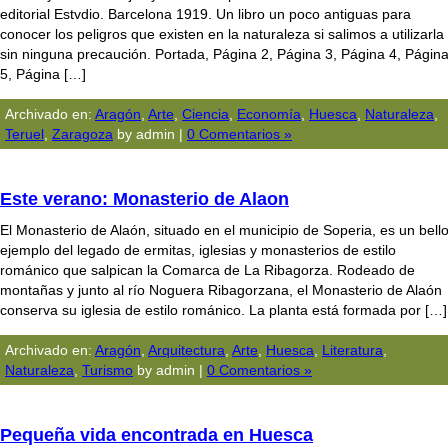
editorial Estvdio. Barcelona 1919. Un libro un poco antiguas para
conocer los peligros que existen en la naturaleza si salimos a utilizarla
sin ninguna precaución. Portada, Página 2, Página 3, Página 4, Págin
5, Página […]
Archivado en:
Aragón
,
Arte
,
Ciencia
,
Economía
,
Huesca
,
Naturaleza
,
Teruel
,
Zaragoza
by admin |
0 Comentarios »
Este verano: Monasterio de Alaon
El Monasterio de Alaón, situado en el municipio de Soperia, es un bell
ejemplo del legado de ermitas, iglesias y monasterios de estilo
románico que salpican la Comarca de La Ribagorza. Rodeado de
montañas y junto al río Noguera Ribagorzana, el Monasterio de Alaón
conserva su iglesia de estilo románico. La planta está formada por […]
Archivado en:
Aragón
,
Arquitectura
,
Arte
,
Huesca
,
Literatura
,
Naturaleza
,
Turismo
by admin |
0 Comentarios »
Pequeña vida encontrada en Huesca