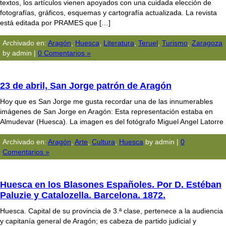
textos, los artículos vienen apoyados con una cuidada elección de
fotografías, gráficos, esquemas y cartografía actualizada. La revista
está editada por PRAMES que […]
Archivado en:
Aragón
,
Huesca
,
Literatura
,
Teruel
,
Turismo
,
Zaragoza
by admin |
0 Comentarios »
23 de abril, San Jorge patrón de Aragón
Hoy que es San Jorge me gusta recordar una de las innumerables
imágenes de San Jorge en Aragón: Esta representación estaba en
Almudevar (Huesca). La imagen es del fotógrafo Miguel Angel Latorre
Archivado en:
Aragón
,
Arte
,
Cultura
,
Huesca
by admin |
0
Comentarios »
Huesca en los Blasones Españoles. Por D. Estéban
Paluzie y Catalozella. Barcelona. 1872.
Huesca. Capital de su provincia de 3.ª clase, pertenece a la audiencia
y capitaní­a general de Aragón; es cabeza de partido judicial y