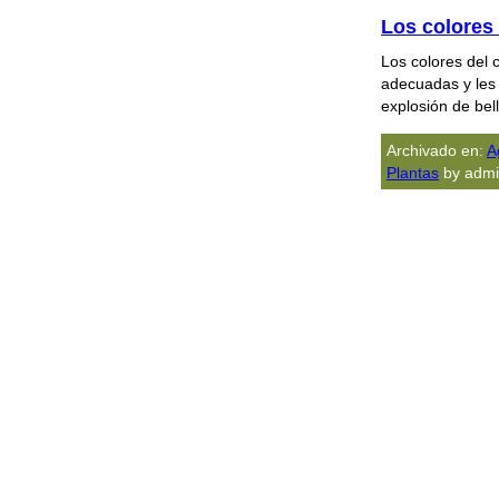
Los colores 
Los colores del 
adecuadas y les
explosión de bel
Archivado en:
A
Plantas
by admi