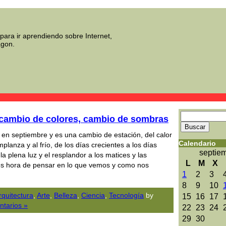
para ir aprendiendo sobre Internet,
agon.
cambio de colores, cambio de sombras
en septiembre y es una cambio de estación, del calor
Calendario
lanza y al frío, de los días crecientes a los días
septie
a plena luz y el resplandor a los matices y las
L
M
X
s hora de pensar en lo que vemos y como nos
1
2
3
8
9
10
rquitectura
,
Arte
,
Belleza
,
Ciencia
,
Tecnologí­a
by
15
16
17
tarios »
22
23
24
29
30