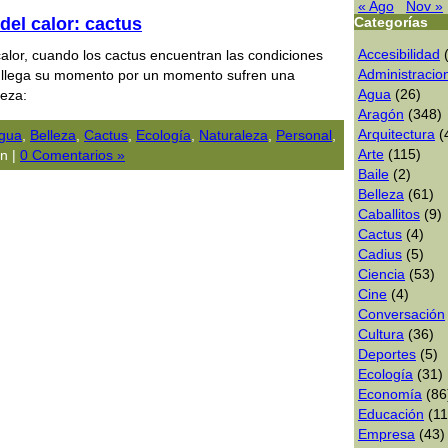
« Ago
Nov »
del calor: cactus
Categorías
Accesibilidad
(
calor, cuando los cactus encuentran las condiciones
Administracio
 llega su momento por un momento sufren una
Agua
(26)
leza:
Aragón
(348)
Arquitectura
(
gua
,
Belleza
,
Cactus
,
Ecologí­a
,
Naturaleza
,
Personal
,
Arte
(115)
n |
0 Comentarios »
Baile
(2)
Belleza
(61)
Caballitos
(9)
Cactus
(4)
Cadius
(5)
Ciencia
(53)
Cine
(4)
Conversación
Cultura
(36)
Deportes
(5)
Ecologí­a
(31)
Economía
(86
Educación
(11
Empresa
(43)