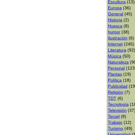
Escultura
(13)
Europa
(36)
General
(45)
Historia
(2)
Huesca
(8)
humor
(38)
Ilustración
(6)
Internet
(245)
Literatura
(92
Música
(50)
Naturaleza
(9
Personal
(123
Plantas
(19)
Polí­tica
(18)
Publicidad
(19
Religión
(7)
TDT
(6)
Tecnologí­a
(1
Televisión
(37
Teruel
(8)
Trabajo
(12)
Turismo
(49)
Universidad
(1