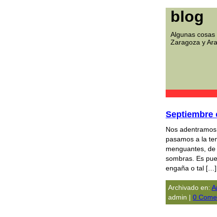
blog
Algunas cosas 
Zaragoza y Ar
Septiembre 
Nos adentramos 
pasamos a la temp
menguantes, de l
sombras. Es pue
engaña o tal […]
Archivado en:
A
admin |
0 Comen