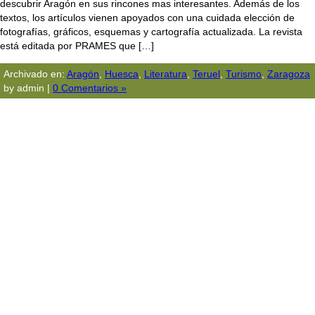
descubrir Aragón en sus rincones mas interesantes. Además de los
textos, los artículos vienen apoyados con una cuidada elección de
fotografías, gráficos, esquemas y cartografía actualizada. La revista
está editada por PRAMES que […]
Archivado en:
Aragón
,
Huesca
,
Literatura
,
Teruel
,
Turismo
,
Zaragoza
by admin |
0 Comentarios »