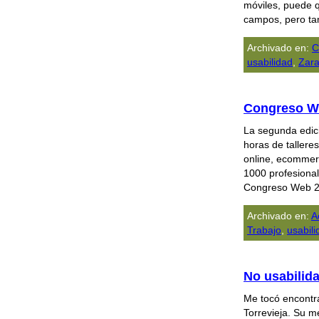
móviles, puede q
campos, pero ta
Archivado en:
C
usabilidad
,
Zar
Congreso We
La segunda edici
horas de tallere
online, ecommer
1000 profesional
Congreso Web 20
Archivado en:
A
Trabajo
,
usabili
No usabilida
Me tocó encontr
Torrevieja. Su m