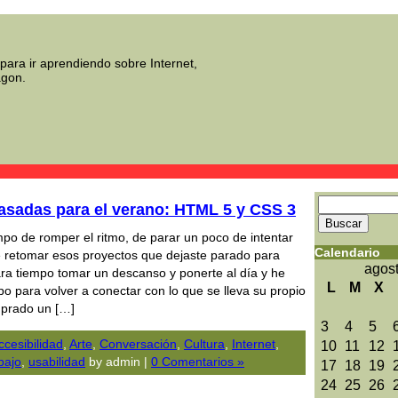
para ir aprendiendo sobre Internet,
agon.
rasadas para el verano: HTML 5 y CSS 3
mpo de romper el ritmo, de parar un poco de intentar
Calendario
 retomar esos proyectos que dejaste parado para
agos
a tiempo tomar un descanso y ponerte al dí­a y he
L
M
X
o para volver a conectar con lo que se lleva su propio
prado un […]
3
4
5
ccesibilidad
,
Arte
,
Conversación
,
Cultura
,
Internet
,
10
11
12
bajo
,
usabilidad
by admin |
0 Comentarios »
17
18
19
24
25
26