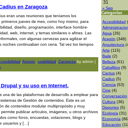
31
Cadius en Zaragoza
« Sep
Categorías
dius eran unas reuniones que teníamos los
os primeros jueves de mes, como hoy mismo, para
Accesibilidad
(
bilidad, diseño, programación, interface hombre-
Administracio
ad, web, internet, y temas similares o afines. Las
Agua
(26)
nformales, con algunas cervezas para agilizar el
Aragón
(348)
s noches continuaban con cena. Tal vez los tiempos
Arquitectura
(
Arte
(115)
Baile
(2)
ccesibilidad
,
Aragón
,
usabilidad
,
Zaragoza
by admin |
Belleza
(61)
»
Caballitos
(9)
Cactus
(4)
Cadius
(5)
Ciencia
(53)
Drupal y su uso en Internet.
Cine
(4)
 una de las plataformas de desarrollo a emplear para
Conversación
e sistemas de Gestión de contenidos. Este es un
Cultura
(36)
ón de contenidos modular multipropósito y muy
Deportes
(5)
 permite publicar artículos, imágenes, u otros archivos
Ecologí­a
(31)
idos como foros, encuestas, votaciones, blogs y
Economía
(86
e usuarios y […]
Educación
(11