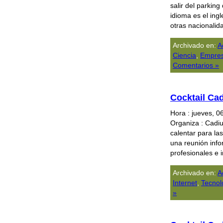
salir del parking
idioma es el ing
otras nacionali
Archivado en:
A
Ciencia
,
Empre
Comentarios »
Cocktail Ca
Hora : jueves, 0
Organiza : Cadi
calentar para las
una reunión info
profesionales e 
Archivado en:
A
Internet
,
Tecnolo
»