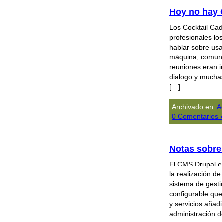
Hoy no hay 
Los Cocktail Ca
profesionales l
hablar sobre usa
máquina, comunid
reuniones eran i
dialogo y mucha
[…]
Archivado en:
A
0 Comentarios 
Notas sobre 
El CMS Drupal es
la realización d
sistema de gesti
configurable que
y servicios añad
administración d