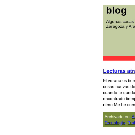
blog
Algunas cosas 
Zaragoza y Ar
Lecturas at
El verano es tie
cosas nuevas de
cuando te quedar
encontrado tiemp
ritmo Me he com
Archivado en:
A
Tecnologí­a
,
Tra