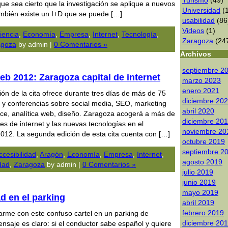
Turismo
(49)
ue sea cierto que la investigación se aplique a nuevos
Universidad
(1
mbién existe un I+D que se puede […]
usabilidad
(86
Videos
(1)
iencia
,
Economía
,
Empresa
,
Internet
,
Tecnologí­a
,
Zaragoza
(24
agoza
by admin |
0 Comentarios »
Archivos
septiembre 2
b 2012: Zaragoza capital de internet
marzo 2023
enero 2021
ón de la cita ofrece durante tres días de más de 75
diciembre 20
s y conferencias sobre social media, SEO, marketing
abril 2020
ce, analítica web, diseño. Zaragoza acogerá a más de
diciembre 20
es de internet y las nuevas tecnologías en el
noviembre 20
12. La segunda edición de esta cita cuenta con […]
octubre 2019
septiembre 2
ccesibilidad
,
Aragón
,
Economía
,
Empresa
,
Internet
,
agosto 2019
dad
,
Zaragoza
by admin |
0 Comentarios »
julio 2019
junio 2019
mayo 2019
d en el parking
abril 2019
febrero 2019
arme con este confuso cartel en un parking de
diciembre 20
ensaje es claro: si el conductor sabe español y quiere