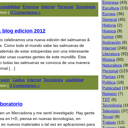
Empresa
(43)
ccesibilidad
,
Empresa
,
Internet
,
Personal
,
Tecnologí­a
,
Escultura
(13)
min |
0 Comentarios »
Europa
(36)
General
(45)
Historia
(2)
 blog edicion 2012
Huesca
(8)
humor
(38)
to celebramos una nueva edición del salmueras &
Ilustración
(6)
a. Como todo el mundo sabe las salmueras de
Internet
(245)
demás de estar estupendas son una interesante
Literatura
(92
dar unas cuantas gentes de este mundillo. Esta
Música
(50)
o todas las salmueras se convoca de una manera
Naturaleza
(9
ormal […]
Personal
(123
Plantas
(19)
ragón
,
Cadius
,
Internet
,
Tecnologí­a
,
usabilidad
,
Polí­tica
(18)
min |
0 Comentarios »
Publicidad
(19
Religión
(7)
TDT
(6)
aboratorio
Tecnologí­a
(1
Televisión
(37
e en un Mercadona y me sentí investigado. Hay gente
Teruel
(8)
sa en I+D, piensa en nuevas tecnologías, en
Trabajo
(12)
 en nuevos materiales o tal vez en aplicaciones para