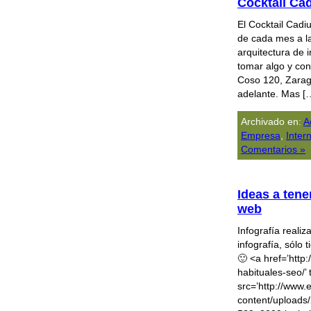
Cocktail Ca
El Cocktail Cadi
de cada mes a la
arquitectura de 
tomar algo y con
Coso 120, Zarag
adelante. Mas [
Archivado en:
A
Empresa
,
Inter
Comentarios »
Ideas a tene
web
Infografía realiz
infografía, sólo
🙂 <a href=’http
habituales-seo/’
src=’http://www.e
content/uploads