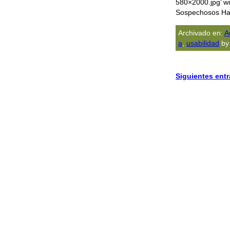
580×2000.jpg’ wi
Sospechosos Ha
Archivado en:
A
a
,
usabilidad
by
Siguientes ent