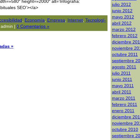
dth=»580″ height=»2000″ alt=’Infografía:
julio 2012
bituales SEO’></a>
junio 2012
mayo 2012
ccesibilidad
,
Economía
,
Empresa
,
Internet
,
Tecnologí­
abril 2012
 admin |
0 Comentarios »
marzo 2012
febrero 2012
diciembre 20
radas »
noviembre 20
octubre 2011
septiembre 2
agosto 2011
julio 2011
junio 2011
mayo 2011
abril 2011
marzo 2011
febrero 2011
enero 2011
diciembre 20
noviembre 20
octubre 2010
septiembre 2