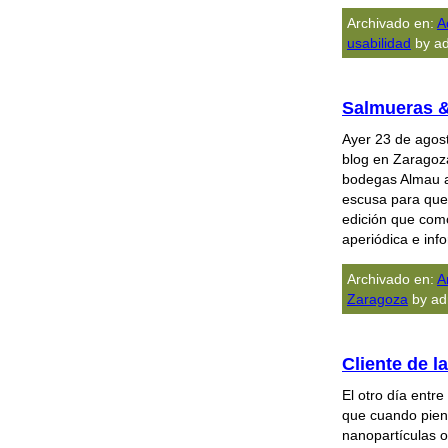
Archivado en:
A
usabilidad
by ad
Salmueras &
Ayer 23 de agos
blog en Zaragoz
bodegas Almau a
escusa para que
edición que com
aperiódica e inf
Archivado en:
A
Zaragoza
by ad
Cliente de l
El otro día entr
que cuando pien
nanopartículas o