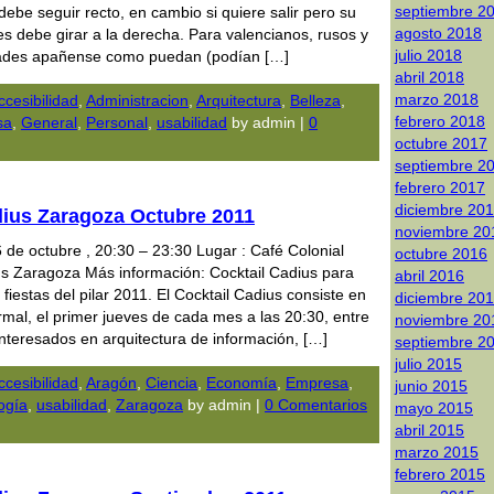
septiembre 2
 debe seguir recto, en cambio si quiere salir pero su
agosto 2018
les debe girar a la derecha. Para valencianos, rusos y
julio 2018
dades apañense como puedan (podían […]
abril 2018
marzo 2018
ccesibilidad
,
Administracion
,
Arquitectura
,
Belleza
,
febrero 2018
sa
,
General
,
Personal
,
usabilidad
by admin |
0
octubre 2017
septiembre 2
febrero 2017
diciembre 20
dius Zaragoza Octubre 2011
noviembre 20
6 de octubre , 20:30 – 23:30 Lugar : Café Colonial
octubre 2016
us Zaragoza Más información: Cocktail Cadius para
abril 2016
 fiestas del pilar 2011. El Cocktail Cadius consiste en
diciembre 20
rmal, el primer jueves de cada mes a las 20:30, entre
noviembre 20
interesados en arquitectura de información, […]
septiembre 2
julio 2015
ccesibilidad
,
Aragón
,
Ciencia
,
Economía
,
Empresa
,
junio 2015
gí­a
,
usabilidad
,
Zaragoza
by admin |
0 Comentarios
mayo 2015
abril 2015
marzo 2015
febrero 2015