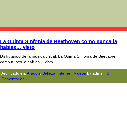
La Quinta Sinfonía de Beethoven como nunca la
habías… visto
Disfrutando de la música visual: La Quinta Sinfonía de Beethoven
como nunca la habías… visto
Archivado en:
Aragón
,
Belleza
,
Internet
,
Videos
by admin |
0
Comentarios »