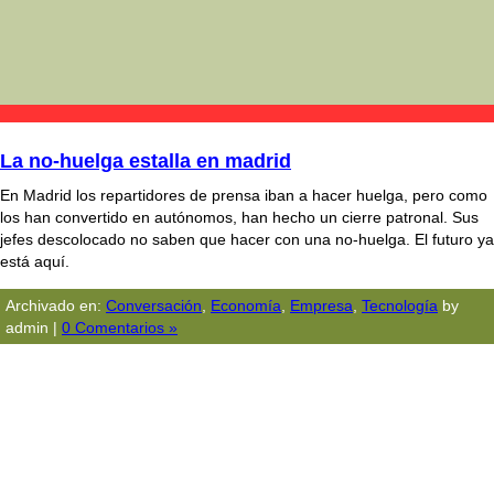
La no-huelga estalla en madrid
En Madrid los repartidores de prensa iban a hacer huelga, pero como
los han convertido en autónomos, han hecho un cierre patronal. Sus
jefes descolocado no saben que hacer con una no-huelga. El futuro ya
está aquí­.
Archivado en:
Conversación
,
Economía
,
Empresa
,
Tecnologí­a
by
admin |
0 Comentarios »