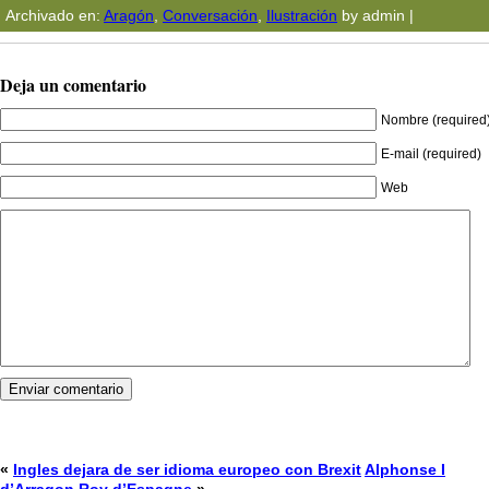
Archivado en:
Aragón
,
Conversación
,
Ilustración
by admin |
Deja un comentario
Nombre (required
E-mail (required)
Web
«
Ingles dejara de ser idioma europeo con Brexit
Alphonse I