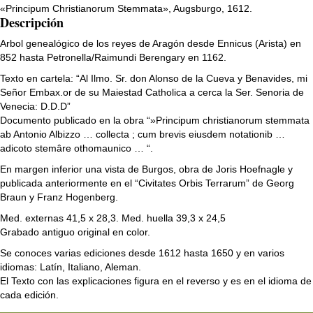
«Principum Christianorum Stemmata», Augsburgo, 1612.
Descripción
Arbol genealógico de los reyes de Aragón desde Ennicus (Arista) en
852 hasta Petronella/Raimundi Berengary en 1162.
Texto en cartela: “Al Ilmo. Sr. don Alonso de la Cueva y Benavides, mi
Señor Embax.or de su Maiestad Catholica a cerca la Ser. Senoria de
Venecia: D.D.D”
Documento publicado en la obra “»Principum christianorum stemmata
ab Antonio Albizzo … collecta ; cum brevis eiusdem notationib …
adicoto stemâre othomaunico … “.
En margen inferior una vista de Burgos, obra de Joris Hoefnagle y
publicada anteriormente en el “Civitates Orbis Terrarum” de Georg
Braun y Franz Hogenberg.
Med. externas 41,5 x 28,3. Med. huella 39,3 x 24,5
Grabado antiguo original en color.
Se conoces varias ediciones desde 1612 hasta 1650 y en varios
idiomas: Latín, Italiano, Aleman.
El Texto con las explicaciones figura en el reverso y es en el idioma de
cada edición.